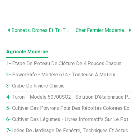
Bonnets, Drones Et Tri-Tip :6 Scènes De La World Ag Expo
Cher Fermier Moderne :Puis-Je Utiliser Un Drone Dans Ma Ferme ?
Agricole Moderne
Étape De Poteau De Clôture De 4 Pouces Chacun
PowerSafe - Modèle 614 - Tondeuse À Moteur
Crabe De Rivière Chinois
Turoni - Modèle 50700SO2 - Solution D'étalonnage Pour PH-Mètre
Cultiver Des Poivrons Pour Des Récoltes Colorées Éclatantes
Cultiver Des Légumes - Livres Informatifs Sur Le Potager
Idées De Jardinage De Fenêtre, Techniques Et Astuces