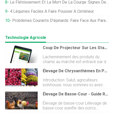
Le Flétrissement Et La Mort De La Courge :signes De Flétrissement De La Courge
4 Légumes Faciles À Faire Pousser À L'intérieur
Problèmes Courants D'épinards :faire Face Aux Parasites Et Aux Maladies Des Épinards
Technologie Agricole
Coup De Projecteur Sur Les Start-Up :Données Agrisource
Lacheminement des produits du
champ au marché est entravé par de
nombreux facteurs. Les agriculteurs
Élevage De Chrysanthèmes En Polyhouse Pour Un Maximum De Profits
doivent non seulement savoir quand
récolter pour optimiser leurs revenus,
Introduction: Salut, agriculteurs
mais doit également sassurer quils
polyhouse, nous sommes ici avec
ont suffisamment de produits pour
dexcellentes informations sur
satisfaire les contrats, la main
Élevage De Basse-Cour - Guide Rentable
lélevage de chrysanthèmes à
dœuvre appropriée au bon endroit et
Polyhouse pour un maximum de
au bon moment, transport adéquat,
Élevage de basse-cour Lélevage de
bénéfices . Le chrysanthème est une
et un processeur aligné quand il est
basse-cour signifie des porcs,
importante culture florale
temps de partir. Une fois les produits
canards, poulets, et dautres animaux
commerciale. La fleur de