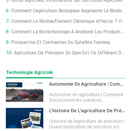
Outils Agricoles, Informations Sur Les Outils Agricoles
Comment L'agriculture Biologique Augmente La Biodiversité
Comment Le Réchauffement Climatique Affecte-T-Il L'agriculture ?
Comment La Biotechnologie A Amélioré Les Produits Agricoles
Prospectus Et Contraintes Du Satellite Farming
Agriculture De Précision :en Quoi Est-Ce Différent De L'agriculture Intelligente ?
Technologie Agricole
Autonomie En Agriculture | Comment Fonctionnent Les Solutions Autonomes Dans L'agriculture De Précision
Autonomie en agriculture | Comment
fonctionnent les solutions
autonomes dans lagriculture de
L'histoire De L'agriculture De Précision | Quand L'agriculture De Précision A-T-Elle Commencé ?
précision Comment les solutions
autonomes aident les agriculteurs
Lhistoire de lagriculture de précision |
dans lagriculture de précision
Quand lagriculture de précision a-t-
Lagriculture est le moteur