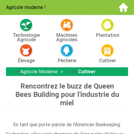
Agricole moderne
!
Technologie
Machines
Plantation
Agricole
Agricoles
Élevage
Pêcherie
Cultiver
>>
Agricole Moderne
> >>
Cultiver
Rencontrez le buzz de Queen
Bees Building pour l'industrie du
miel
En tant que porte-parole de l'American Beekeeping