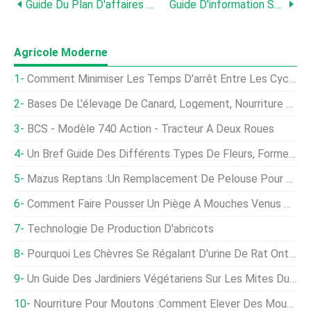
Guide Du Plan D'affaires De L'élevage Laitier
Guide D'information Sur La Pisciculture Du Mérou
Agricole Moderne
Comment Minimiser Les Temps D'arrêt Entre Les Cycles De Culture Hydroponique
Bases De L'élevage De Canard, Logement, Nourriture Pour Les Œufs, Moi À
BCS - Modèle 740 Action - Tracteur À Deux Roues
Un Bref Guide Des Différents Types De Fleurs, Formes, Et Modèles De Croissance
Mazus Reptans :un Remplacement De Pelouse Pour Les Débutants
Comment Faire Pousser Un Piège À Mouches Venus Comme Plante D'intérieur
Technologie De Production D'abricots
Pourquoi Les Chèvres Se Régalant D'urine De Rat Ont Du Sens
Un Guide Des Jardiniers Végétariens Sur Les Mites Du Chou, Papillons, Et Chenilles
Nourriture Pour Moutons :comment Élever Des Moutons