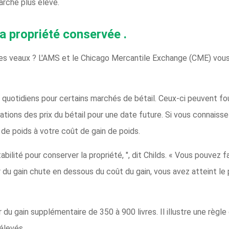
arché plus élevé.
 la propriété conservée
.
des veaux ? L'AMS et le Chicago Mercantile Exchange (CME) vous
uotidiens pour certains marchés de bétail. Ceux-ci peuvent four
ations des prix du bétail pour une date future. Si vous connaisse
de poids à votre coût de gain de poids.
ntabilité pour conserver la propriété, ", dit Childs. « Vous pouvez
 du gain chute en dessous du coût du gain, vous avez atteint le p
du gain supplémentaire de 350 à 900 livres. Il illustre une règle
 élevés.