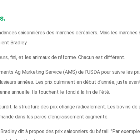
s.
ndances saisonnières des marchés céréaliers. Mais les marchés s
ient Bradley.
rs, fini, et les animaux de réforme. Chacun est différent.
trements Ag Marketing Service (AMS) de l'USDA pour suivre les pr
plusieurs années. Les prix culminent en début d'année, juste avan
nne annuelle. Ils touchent le fond à la fin de l'été.
ourdit, la structure des prix change radicalement. Les bovins de p
demande dans les parcs d'engraissement augmente.
radley dit à propos des prix saisonniers du bétail. "Par exemple