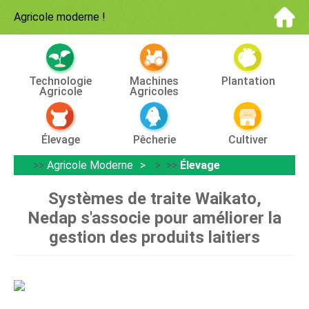
Agricole moderne
!
Technologie
Machines
Plantation
Agricole
Agricoles
Élevage
Pêcherie
Cultiver
>>
Agricole Moderne
> >>
Élevage
Systèmes de traite Waikato,
Nedap s'associe pour améliorer la
gestion des produits laitiers