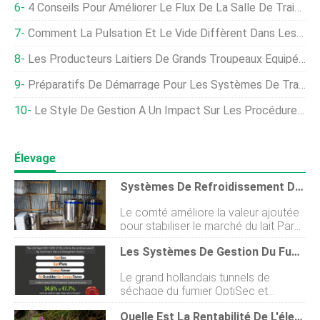
4 Conseils Pour Améliorer Le Flux De La Salle De Traite Et Déstresser La Traite
Comment La Pulsation Et Le Vide Diffèrent Dans Les Systèmes De Traite Automatisés
Les Producteurs Laitiers De Grands Troupeaux Équipés De Systèmes De Traite Automatisés Ont Demandé À Participer À L'enquête
Préparatifs De Démarrage Pour Les Systèmes De Traite Conventionnels
Le Style De Gestion A Un Impact Sur Les Procédures De Traite Des Salles De Traite Rotatives
Élevage
Systèmes De Refroidissement Du Lait Gratuits Pour Les Producteurs Laitiers De Nakuru
Le comté améliore la valeur ajoutée
pour stabiliser le marché du lait Par
Jackosn Okata Le comté de Nakuru
Les Systèmes De Gestion Du Fumier De Big Dutchman Réduisent L'empreinte Carbone
mise sur la valeur ajoutée pour
stabiliser les prix du marché du lait
Le grand hollandais tunnels de
cru afin de permettre aux
séchage du fumier OptiSec et
producteurs laitiers den tirer
OptiPlate aussi bien que Fermenteur
pleinement parti. Les agriculteurs
Quelle Est La Rentabilité De L'élevage Laitier ?
CompoTower contribuer à réduire