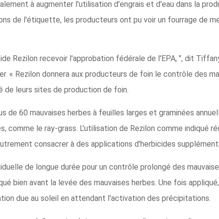
ement à augmenter l'utilisation d'engrais et d'eau dans la produ
ions de l'étiquette, les producteurs ont pu voir un fourrage de mei
ide Rezilon recevoir l'approbation fédérale de l'EPA, ", dit Tiff
er. « Rezilon donnera aux producteurs de foin le contrôle des m
é de leurs sites de production de foin.
lus de 60 mauvaises herbes à feuilles larges et graminées annuel
s, comme le ray-grass. L'utilisation de Rezilon comme indiqué ré
autrement consacrer à des applications d'herbicides supplémenta
ésiduelle de longue durée pour un contrôle prolongé des mauvaise
pliqué bien avant la levée des mauvaises herbes. Une fois appliqué
on due au soleil en attendant l'activation des précipitations.