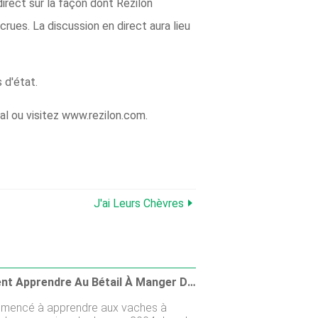
direct sur la façon dont Rezilon
ues. La discussion en direct aura lieu
 d'état.
al ou visitez www.rezilon.com.
J'ai Leurs Chèvres
Comment Apprendre Au Bétail À Manger Des Mauvaises Herbes
mencé à apprendre aux vaches à