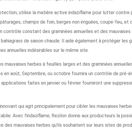
tection, utilise la matière active indaziflame pour lutter contre
âturages, champs de foin, berges non irriguées, coupe-feu, et d'a
un contrôle constant des graminées annuelles et des mauvaises h
bahiagrass de saison chaude. Il aide également à protéger les 
es annuelles indésirables sur le même site.
s mauvaises herbes à feuilles larges et des graminées annuelles, 
aites en août, Septembre, ou octobre fournira un contrôle de pr
applications faites en janvier ou février fourniront une suppre
f innovant qui agit principalement pour cibler les mauvaises herbe
blie. Avec l'indaziflame, Rezilon donne aux producteurs la possi
ce des mauvaises herbes qu'ils souhaitent sur leurs sites de prod