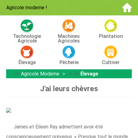
Agricole moderne
!
Technologie
Machines
Plantation
Agricole
Agricoles
Élevage
Pêcherie
Cultiver
>>
Agricole Moderne
> >>
Élevage
J'ai leurs chèvres
James et Eileen Ray admettent avoir été
consciencieusement prévenus. « Presque tout le monde