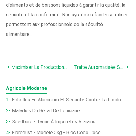
d'aliments et de boissons liquides à garantir la qualité, la
sécurité et la conformité. Nos systèmes faciles à utiliser
permettent aux professionnels de la sécurité
alimentaire...
Maximiser La Production De Lait :7 Avantages Des Robots De Traite Propres
Traite Automatisée Sans Alimentation :expériences Et Perspectives Des Producteurs Laitiers
Agricole Moderne
Échelles En Aluminium Et Sécurité Contre La Foudre :risques Et Précautions
Maladies Du Bétail De Louisiane
Seedburo - Tamis À Impuretés À Grains
Fibredust - Modèle 5kg - Bloc Coco Coco