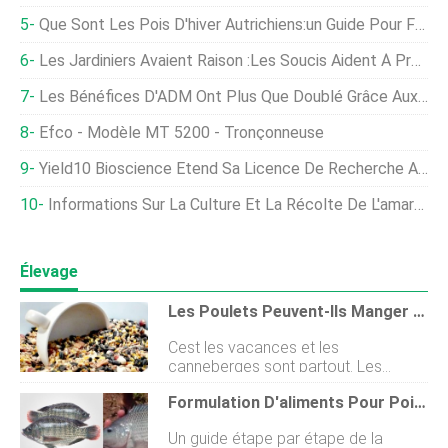
Que Sont Les Pois D'hiver Autrichiens:un Guide Pour Faire Pousser Des Pois D'hiver Autrichiens
Les Jardiniers Avaient Raison :les Soucis Aident À Prévenir Les Parasites De La Tomate
Les Bénéfices D'ADM Ont Plus Que Doublé Grâce Aux Fortes Marges De Trituration Et À La Demande D'huile Végétale
Efco - Modèle MT 5200 - Tronçonneuse
Yield10 Bioscience Étend Sa Licence De Recherche Avec Bayer
Informations Sur La Culture Et La Récolte De L'amarante
Élevage
Les Poulets Peuvent-Ils Manger Des Canneberges ?
Cest les vacances et les
canneberges sont partout. Les
poulets peuvent-ils manger des
Formulation D'aliments Pour Poissons De Tilapia ; Ingrédients Des Aliments Pour Tilapia
canneberges ? Oui. Ils font un
excellent régal seuls ou mélangés à
Un guide étape par étape de la
dautres recettes. Les poulets se