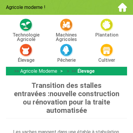
Agricole moderne
!
Technologie
Machines
Plantation
Agricole
Agricoles
Élevage
Pêcherie
Cultiver
>>
Agricole Moderne
> >>
Élevage
Transition des stalles
entravées :nouvelle construction
ou rénovation pour la traite
automatisée
Les vaches mangent dans une étable à stabulation