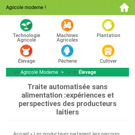
Agricole moderne
!
Technologie
Machines
Plantation
Agricole
Agricoles
Élevage
Pêcherie
Cultiver
>>
Agricole Moderne
> >>
Élevage
Traite automatisée sans
alimentation :expériences et
perspectives des producteurs
laitiers
Accueil » Les producteurs partagent leur parcours