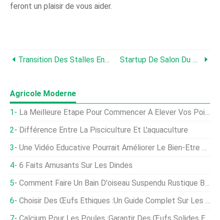
feront un plaisir de vous aider.
Transition Des Stalles Entravées :nouvelle Construction Ou Rénovation Pour La Traite Automatisée
Startup De Salon Du Rotary :un Guide Pour Une Mise En Œuvre Réussie
Agricole Moderne
La Meilleure Étape Pour Commencer À Élever Vos Poissons-Chats (alevins Ou Juvéniles)
Différence Entre La Pisciculture Et L'aquaculture
Une Vidéo Éducative Pourrait Améliorer Le Bien-Être De Millions De Poulets De Chair
6 Faits Amusants Sur Les Dindes
Comment Faire Un Bain D'oiseau Suspendu Rustique Bricolage
Choisir Des Œufs Éthiques :un Guide Complet Sur Les Types Et L'approvisionnement En Œufs
Calcium Pour Les Poules :garantir Des Œufs Solides Et Des Poules En Bonne Santé