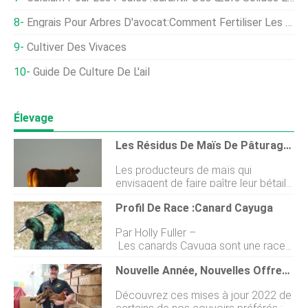
Engrais Pour Arbres D'avocat:Comment Fertiliser Les Avocats
Cultiver Des Vivaces
Guide De Culture De L'ail
Élevage
Les Résidus De Maïs De Pâturage Font Leurs Preuves
Les producteurs de maïs qui
envisagent de faire paître leur bétail
sur des résidus de maïs sans labour
Profil De Race :Canard Cayuga
nont pas à se soucier du
compactage, selon les recherches
Par Holly Fuller –
de lUniversité du Nebraska (U of N).
Les canards Cayuga sont une race
Les rendements des cultures
menacée. Ces beaux canards à
suivantes ne souffrent pas non plus
Nouvelle Année, Nouvelles Offres :mises À Jour 2022 Du Couvoir
plumes vertes irisées sont parfaits
du pâturage des séquelles de la
pour leur viande savoureuse, leur
culture précédente. Si quoi que ce
Découvrez ces mises à jour 2022 de
production dœufs, leur qualité
soit, le pâturage des résidus pourrait