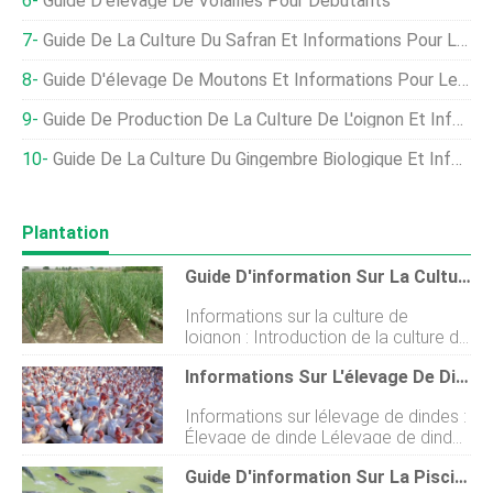
Guide D'élevage De Volailles Pour Débutants
Guide De La Culture Du Safran Et Informations Pour Les Débutants
Guide D'élevage De Moutons Et Informations Pour Les Débutants | Profit
Guide De Production De La Culture De L'oignon Et Informations Pour Les Débutants
Guide De La Culture Du Gingembre Biologique Et Informations Pour Les Débutants
Plantation
Guide D'information Sur La Culture De L'oignon Pour Les Débutants
Informations sur la culture de
loignon : Introduction de la culture de
loignon : - Loignon, également connu
Informations Sur L'élevage De Dindes Pour Les Débutants
sous le nom doignon bulbe ou
doignon commun, est le légume le
Informations sur lélevage de dindes :
plus cultivé et le plus consommé à
Élevage de dinde Lélevage de dindes
travers le monde. Loignon appartient
est la meilleure alternative à lélevage
à la famille des « Amaryllidaceae » et
Guide D'information Sur La Pisciculture Du Tilapia Pour Les Débutants
de poulets. Lélevage de dinde gagne
au genre « Allium ». Loignon est lune