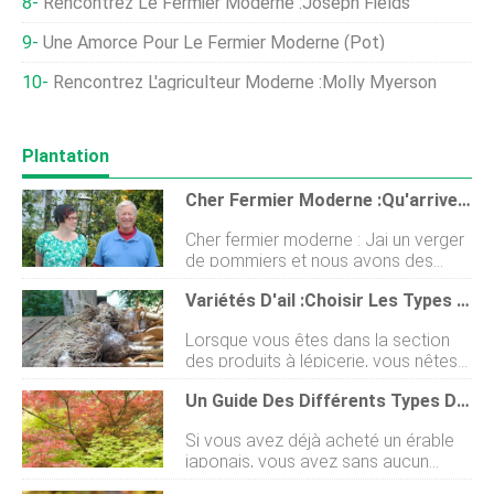
Rencontrez Le Fermier Moderne :Joseph Fields
Une Amorce Pour Le Fermier Moderne (pot)
Rencontrez L'agriculteur Moderne :Molly Myerson
Plantation
Cher Fermier Moderne :qu'arrive-T-Il Au Nom De Dieu À Mes Pommes ?
Cher fermier moderne : Jai un verger
de pommiers et nous avons des
tonnes de bons fruits qui arrivent
Variétés D'ail :Choisir Les Types D'ail À Cultiver Dans Votre Jardin
cette année. Mais jai commencé à
remarquer ces petites taches sur le
Lorsque vous êtes dans la section
côté de mes pommes, et une
des produits à lépicerie, vous nêtes
substance gluante rouge-brun
pas présenté avec des variétés dail
sémiettant deux. Et quand je les ai
Un Guide Des Différents Types D'érables Japonais
sans fin. Vous avez généralement un
coupés, cest létoffe des
choix. Et létiquette avec le prix est
cauchemars. Quel est le problème?
Si vous avez déjà acheté un érable
simplement « ail ». Mais il existe un
Anxieux à propos des pommes à
japonais, vous avez sans aucun
certain nombre de cultivars dail,
Yakima Manjula et Orin Martin. Photo
doute remarqué quils se présentent
originaires de nimporte où de lAsie à
par Stéphanie Martin Manjula Martin :