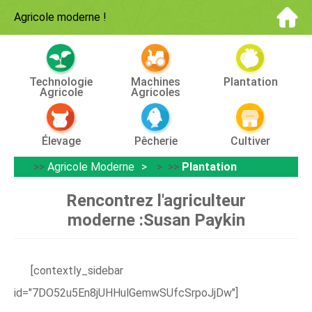
Agricole moderne
!
Technologie
Machines
Plantation
Agricole
Agricoles
Élevage
Pêcherie
Cultiver
>>
Agricole Moderne
> >>
Plantation
Rencontrez l'agriculteur
moderne :Susan Paykin
[contextly_sidebar
id="7DO52u5En8jUHHulGemwSUfcSrpoJjDw"]