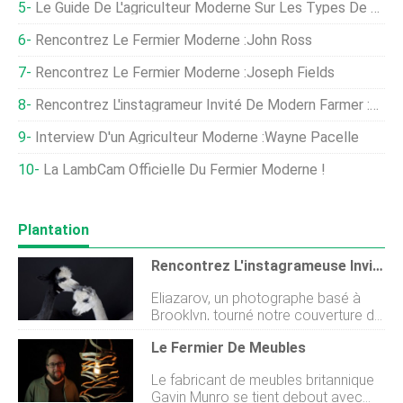
Le Guide De L'agriculteur Moderne Sur Les Types De Pommes
Rencontrez Le Fermier Moderne :John Ross
Rencontrez Le Fermier Moderne :Joseph Fields
Rencontrez L'instagrameur Invité De Modern Farmer :Door Creek Orchard
Interview D'un Agriculteur Moderne :Wayne Pacelle
La LambCam Officielle Du Fermier Moderne !
Plantation
Rencontrez L'instagrameuse Invitée De Modern Farmer :Aliza Eliazarov
Eliazarov, un photographe basé à
Brooklyn, tourné notre couverture de
lautomne 2015 et les images de
Le Fermier De Meubles
lhistoire en quatre parties qui
laccompagne à lintérieur, tout sur les
Le fabricant de meubles britannique
alapcas. Elle a également tourné
Gavin Munro se tient debout avec
notre couverture de lété 2015 et