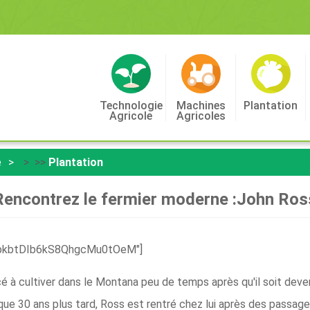
Technologie
Machines
Plantation
Agricole
Agricoles
e
> >>
Plantation
Rencontrez le fermier moderne :John Ros
eIpkbtDIb6kS8QhgcMu0tOeM"]
à cultiver dans le Montana peu de temps après qu'il soit deven
que 30 ans plus tard, Ross est rentré chez lui après des passag