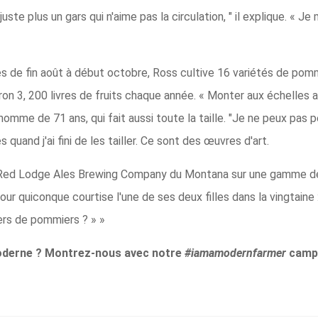
uste plus un gars qui n'aime pas la circulation, " il explique. « Je
es de fin août à début octobre, Ross cultive 16 variétés de pom
ron 3, 200 livres de fruits chaque année. « Monter aux échelles 
homme de 71 ans, qui fait aussi toute la taille. "Je ne peux pas p
quand j'ai fini de les tailler. Ce sont des œuvres d'art.
Red Lodge Ales Brewing Company du Montana sur une gamme de c
pour quiconque courtise l'une de ses deux filles dans la vingtaine
ers de pommiers ? » »
moderne ? Montrez-nous avec notre
#iamamodernfarmer
camp