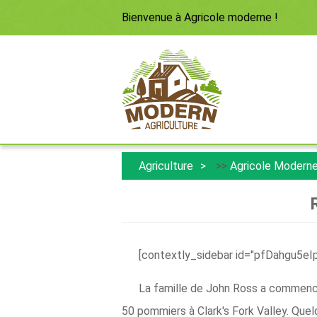
Bienvenue à
Agricole moderne
!
Agriculture
>>
Agricole Modern
[contextly_sidebar id="pfDahgu5
La famille de John Ross a commencé 
50 pommiers à Clark's Fork Valley. Quel