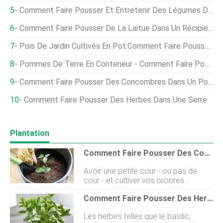
Comment Faire Pousser Et Entretenir Des Légumes De Style Asiatique
Comment Faire Pousser De La Laitue Dans Un Récipient
Pois De Jardin Cultivés En Pot:Comment Faire Pousser Des Pois Dans Un Récipient
Pommes De Terre En Conteneur - Comment Faire Pousser Des Pommes De Terre Dans Un Conteneur
Comment Faire Pousser Des Concombres Dans Un Potager
Comment Faire Pousser Des Herbes Dans Une Serre
Plantation
Comment Faire Pousser Des Concombres Dans Un Récipient
Avoir une petite cour - ou pas de
cour - et cultiver vos propres
concombres (Cucumis sativus) ne
Comment Faire Pousser Des Herbes
doivent pas être des concepts
mutuellement exclusifs, si vous
Les herbes telles que le basilic,
laissez un conteneur venir à la