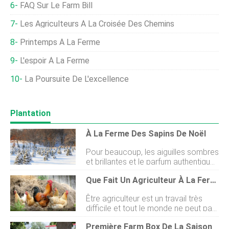
FAQ Sur Le Farm Bill
Les Agriculteurs À La Croisée Des Chemins
Printemps À La Ferme
L'espoir À La Ferme
La Poursuite De L'excellence
Plantation
À La Ferme Des Sapins De Noël
Pour beaucoup, les aiguilles sombres
et brillantes et le parfum authentique
et festif du véritable sapin de Noël
Que Fait Un Agriculteur À La Ferme ?
sont une exigence nécessaire avant
le grand jour. Pendant quelques
Être agriculteur est un travail très
brèves et joyeuses semaines, ces
difficile et tout le monde ne peut pas
épicéas occupent un espace crucial
le faire. Une personne qui veut
dans la maison, mais la majorité de
Première Farm Box De La Saison
travailler dans une ferme ou un ranch