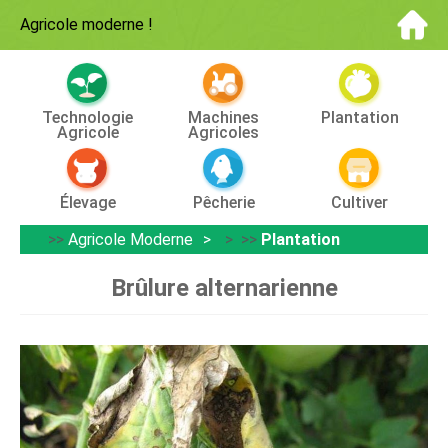
Agricole moderne
!
Technologie
Machines
Plantation
Agricole
Agricoles
Élevage
Pêcherie
Cultiver
>>
Agricole Moderne
> >>
Plantation
Brûlure alternarienne