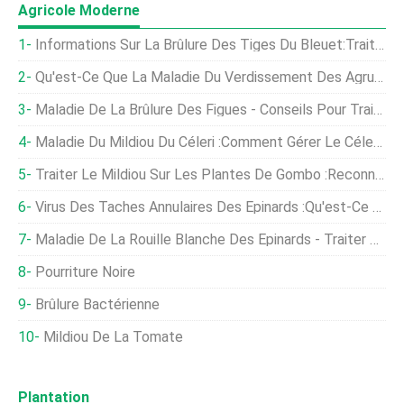
Agricole Moderne
Informations Sur La Brûlure Des Tiges Du Bleuet:Traiter Les Bleuets Avec La Maladie De La Brûlure Des Tiges
Qu'est-Ce Que La Maladie Du Verdissement Des Agrumes :sauver Les Plantes Affectées Par Le Verdissement Des Agrumes
Maladie De La Brûlure Des Figues - Conseils Pour Traiter La Brûlure Rose Des Figues
Maladie Du Mildiou Du Céleri :comment Gérer Le Céleri Avec Le Mildiou
Traiter Le Mildiou Sur Les Plantes De Gombo :reconnaître Le Mildiou Dans Les Cultures De Gombo
Virus Des Taches Annulaires Des Épinards :qu'est-Ce Que Le Virus Des Taches Annulaires Du Tabac Aux Épinards
Maladie De La Rouille Blanche Des Épinards - Traiter Les Plants D'épinards Avec La Rouille Blanche
Pourriture Noire
Brûlure Bactérienne
Mildiou De La Tomate
Plantation