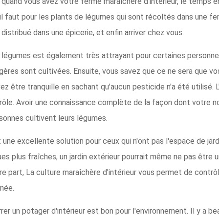
, quand vous avez votre ferme maraîchère d'intérieur, le temps en
l faut pour les plants de légumes qui sont récoltés dans une fe
distribué dans une épicerie, et enfin arriver chez vous.
s légumes est également très attrayant pour certaines personn
gères sont cultivées. Ensuite, vous savez que ce ne sera que vo
vez être tranquille en sachant qu'aucun pesticide n'a été utilisé
ôle. Avoir une connaissance complète de la façon dont votre nour
sonnes cultivent leurs légumes.
 une excellente solution pour ceux qui n'ont pas l'espace de jardi
ues plus fraîches, un jardin extérieur pourrait même ne pas être 
re part, La culture maraîchère d'intérieur vous permet de cont
nnée.
er un potager d'intérieur est bon pour l'environnement. Il y a b