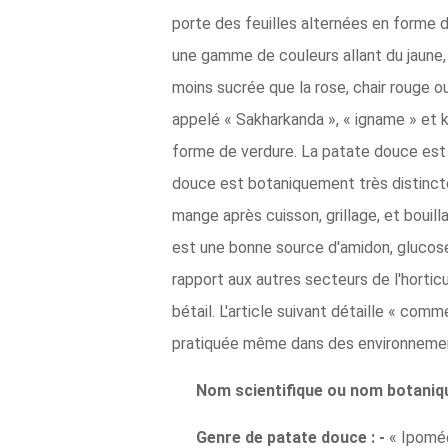
porte des feuilles alternées en forme 
une gamme de couleurs allant du jaune, b
moins sucrée que la rose, chair rouge 
appelé « Sakharkanda », « igname » et
forme de verdure. La patate douce est 
douce est botaniquement très distincte
mange après cuisson, grillage, et bouilla
est une bonne source d'amidon, glucose,
rapport aux autres secteurs de l'hortic
bétail. L'article suivant détaille « c
pratiquée même dans des environnement
Nom scientifique ou nom botaniqu
Genre de patate douce : -
« Ipomée