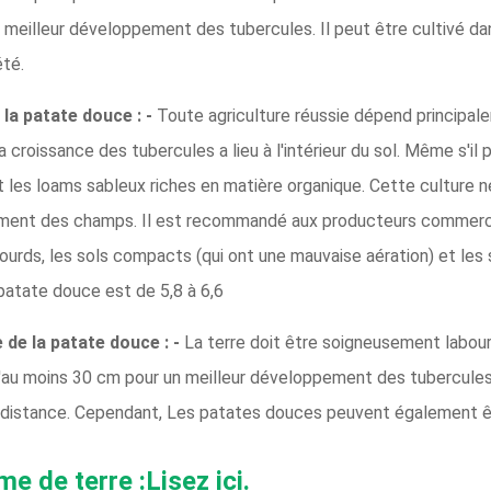
n meilleur développement des tubercules. Il peut être cultivé dan
té.
 la patate douce : -
Toute agriculture réussie dépend principal
a croissance des tubercules a lieu à l'intérieur du sol. Même s'i
nt les loams sableux riches en matière organique. Cette culture
rgement des champs. Il est recommandé aux producteurs commerc
ux lourds, les sols compacts (qui ont une mauvaise aération) et les
 patate douce est de 5,8 à 6,6
 de la patate douce : -
La terre doit être soigneusement labou
 d'au moins 30 cm pour un meilleur développement des tubercules
e distance. Cependant, Les patates douces peuvent également êt
e de terre :Lisez ici.