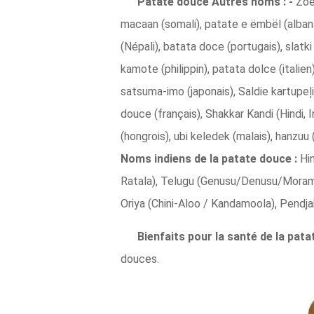
Patate douce Autres noms : -
Zoe
macaan (somali), patate e ëmbël (albanai
(Népali), batata doce (portugais), slatki krompir (serbe), batata (espag
kamote (philippin), patata dolce (itali
satsuma-imo (japonais), Saldie kartupeļi
douce (français), Shakkar Kandi (Hindi, 
(hongrois), ubi keledek (malais), hanzuu 
Noms indiens de la patate douce :
Hin
Ratala), Telugu (Genusu/Denusu/Moram ga
Oriya (Chini-Aloo / Kandamoola), Pendja
Bienfaits pour la santé de la pata
douces.