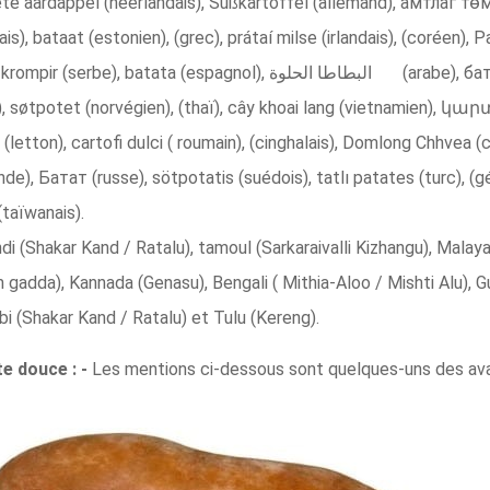
te aardappel (néerlandais), Süßkartoffel (allemand), амтлаг төмс
s), bataat (estonien), (grec), prátaí milse (irlandais), (coréen),
nol), البطاطا الحلوة (arabe), батат (bulgare), hóng shǔ (chinois),
en), søtpotet (norvégien), (thaï), cây khoai lang (vietnamien), կ
 (letton), cartofi dulci ( roumain), (cinghalais), Domlong Chhvea
Inde), Батат (russe), sötpotatis (suédois), tatlı patates (turc), (
(taïwanais).
di (Shakar Kand / Ratalu), tamoul (Sarkaraivalli Kizhangu), Mala
dda), Kannada (Genasu), Bengali ( Mithia-Aloo / Mishti Alu), Guja
bi (Shakar Kand / Ratalu) et Tulu (Kereng).
te douce : -
Les mentions ci-dessous sont quelques-uns des av