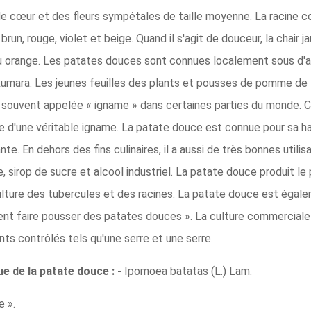
de cœur et des fleurs sympétales de taille moyenne. La racine c
run, rouge, violet et beige. Quand il s'agit de douceur, la chair 
ou orange. Les patates douces sont connues localement sous d'au
 kumara. Les jeunes feuilles des plants et pousses de pomme d
souvent appelée « igname » dans certaines parties du monde. Cep
 d'une véritable igname. La patate douce est connue pour sa hau
nte. En dehors des fins culinaires, il a aussi de très bonnes utili
 sirop de sucre et alcool industriel. La patate douce produit le 
ulture des tubercules et des racines. La patate douce est égale
omment faire pousser des patates douces ». La culture commercia
s contrôlés tels qu'une serre et une serre.
e de la patate douce : -
Ipomoea batatas (L.) Lam.
 ».