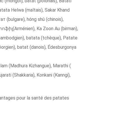
 (mongol), batat (polonais), Batati
 Patata Helwa (maltais), Sakar Khand
արտոֆիլ(Arménien), Ka Zoon Au (birman),
 (cambodgien), batata (tchèque), Patate
géorgien), batat (danois), Édesburgonya
yalam (Madhura Kizhangue), Marathi (
rati (Shakkaria), Konkani (Kanngi),
antages pour la santé des patates