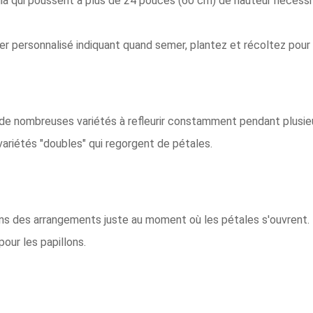
innia qui poussent à plus de 24 pouces (60 cm) de hauteur nécess
ier personnalisé indiquant quand semer, plantez et récoltez pour 
 de nombreuses variétés à refleurir constamment pendant plusie
es variétés "doubles" qui regorgent de pétales.
ans des arrangements juste au moment où les pétales s'ouvrent. 
our les papillons.