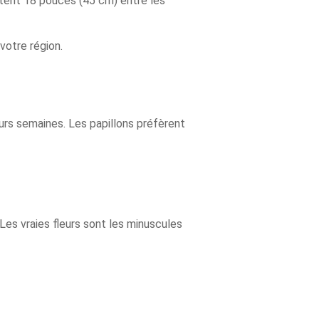
itent 18 pouces (45 cm) entre les
votre région.
urs semaines. Les papillons préfèrent
Les vraies fleurs sont les minuscules