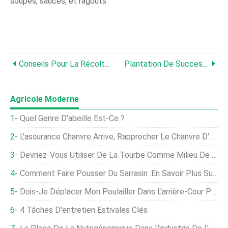
soupes, sauces, et ragoûts.
Conseils Pour La Récolte Des Légumes D'été
Plantation De Succession Et Entreposage Hivernal
Agricole Moderne
Quel Genre D'abeille Est-Ce ?
L'assurance Chanvre Arrive, Rapprocher Le Chanvre D'une Culture Traditionnelle
Devriez-Vous Utiliser De La Tourbe Comme Milieu De Culture ?
Comment Faire Pousser Du Sarrasin :en Savoir Plus Sur Les Utilisations Du Sarrasin Dans Les Jardins
Dois-Je Déplacer Mon Poulailler Dans L'arrière-Cour Pour Donner Aux Poules De L'herbe Fraîche ?
4 Tâches D'entretien Estivales Clés