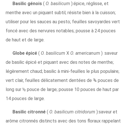
Basilic génois
(
O. basilicum
):épice, réglisse, et
menthe avec un piquant subtil; résiste bien à la cuisson;
utiliser pour les sauces au pesto; feuilles savoyardes vert
foncé avec des nervures notables; pousse à 24 pouces
de haut et de large.
Globe épicé
(
O. basilicum
X
O. americanum
) :saveur
de basilic épicé et piquant avec des notes de menthe;
légèrement chaud; basilic à mini-feuilles le plus populaire;
vert clair, feuilles délicatement dentées de ¾ pouces de
long sur ½ pouce de large; pousse 10 pouces de haut par
14 pouces de large.
Basilic citronné
(
O. basilicum citridorum
):saveur et
arôme citronnés distincts avec des tons floraux rappelant