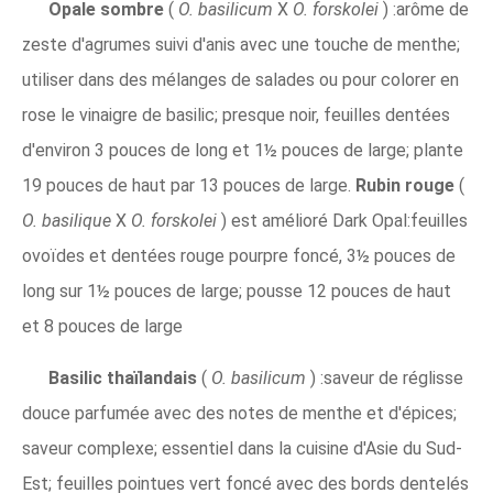
Opale sombre
(
O. basilicum
X
O. forskolei
) :arôme de
zeste d'agrumes suivi d'anis avec une touche de menthe;
utiliser dans des mélanges de salades ou pour colorer en
rose le vinaigre de basilic; presque noir, feuilles dentées
d'environ 3 pouces de long et 1½ pouces de large; plante
19 pouces de haut par 13 pouces de large.
Rubin rouge
(
O. basilique
X
O. forskolei
) est amélioré Dark Opal:feuilles
ovoïdes et dentées rouge pourpre foncé, 3½ pouces de
long sur 1½ pouces de large; pousse 12 pouces de haut
et 8 pouces de large
Basilic thaïlandais
(
O. basilicum
) :saveur de réglisse
douce parfumée avec des notes de menthe et d'épices;
saveur complexe; essentiel dans la cuisine d'Asie du Sud-
Est; feuilles pointues vert foncé avec des bords dentelés