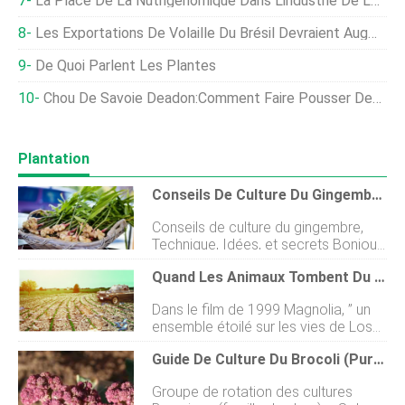
La Place De La Nutrigénomique Dans L'industrie De L'élevage
Les Exportations De Volaille Du Brésil Devraient Augmenter De 7,5% Pour 2021
De Quoi Parlent Les Plantes
Chou De Savoie Deadon:Comment Faire Pousser Des Choux De Deadon
Plantation
Conseils De Culture Du Gingembre, Technique, Idées, Et Secrets
Conseils de culture du gingembre,
Technique, Idées, et secrets Bonjour
les jardiniers, nous sommes de retour
Quand Les Animaux Tombent Du Ciel
avec un nouvel article aujourdhui et
larticle est consacré aux astuces de
Dans le film de 1999 Magnolia, ” un
culture du gingembre, technique, des
ensemble étoilé sur les vies de Los
idées, et secrets. Voulez-vous
Angeles qui seffondrent et se
connaître tous les conseils de base
Guide De Culture Du Brocoli (Purple Sprouting)
réunissent en une seule journée, la
et importants pour la culture du
météo est pratiquement le
gingembre ? Eh bien, vous devrez
Groupe de rotation des cultures
personnage principal. La pluie tombe
suivre cet article complet pour