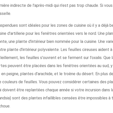
ière indirecte de l'après-midi qui n'est pas trop chaude. Si vou
sselle.
spendues sont idéales pour les zones de cuisine où il y a déjà 
ne d'artillerie pour les fenêtres orientées vers le nord. Une pla
nte, une plante d'intérieur bien nommée pour la cuisine. Une var
e plante d'intérieur polyvalente. Les feuilles cireuses aident à r
illement, les feuilles s'ouvrent et se ferment sur l'oxalis. Que la
rtes peuvent être placées dans les fenêtres orientées au sud, y
 en peigne, plantes d'arachide, et le troène du désert. En plus de 
e couleurs de feuilles. Vous pouvez considérer certaines des pla
doivent être replantées chaque année si votre incursion dans la
landsia) sont des plantes infaillibles censées être impossibles à
choue.