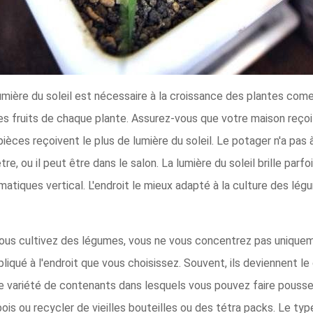
mière du soleil est nécessaire à la croissance des plantes comes
 les fruits de chaque plante. Assurez-vous que votre maison reço
èces reçoivent le plus de lumière du soleil. Le potager n'a pas à 
nêtre, ou il peut être dans le salon. La lumière du soleil brille parf
omatiques vertical. L'endroit le mieux adapté à la culture des lég
us cultivez des légumes, vous ne vous concentrez pas uniquemen
liqué à l'endroit que vous choisissez. Souvent, ils deviennent le
e variété de contenants dans lesquels vous pouvez faire pouss
ois ou recycler de vieilles bouteilles ou des tétra packs. Le ty