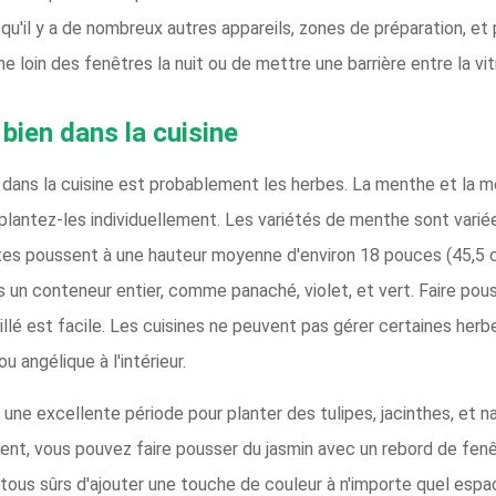
'il y a de nombreux autres appareils, zones de préparation, et pl
ine loin des fenêtres la nuit ou de mettre une barrière entre la vit
bien dans la cuisine
dans la cuisine est probablement les herbes. La menthe et la mé
rs plantez-les individuellement. Les variétés de menthe sont var
ntes poussent à une hauteur moyenne d'environ 18 pouces (45,5 c
 un conteneur entier, comme panaché, violet, et vert. Faire pousse
illé est facile. Les cuisines ne peuvent pas gérer certaines herb
 ou angélique à l'intérieur.
une excellente période pour planter des tulipes, jacinthes, et n
ment, vous pouvez faire pousser du jasmin avec un rebord de fen
ous sûrs d'ajouter une touche de couleur à n'importe quel espac