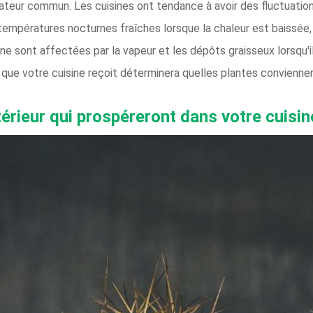
nateur commun. Les cuisines ont tendance à avoir des fluctuatio
températures nocturnes fraîches lorsque la chaleur est baissée, 
ine sont affectées par la vapeur et les dépôts graisseux lorsqu'il 
le que votre cuisine reçoit déterminera quelles plantes conviennen
térieur qui prospéreront dans votre cuisin