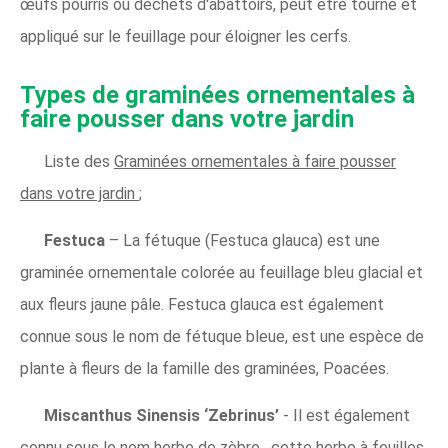
œufs pourris ou déchets d'abattoirs, peut être tourné et
appliqué sur le feuillage pour éloigner les cerfs.
Types de graminées ornementales à
faire pousser dans votre jardin
Liste des
Graminées ornementales à faire pousser
dans votre jardin
;
Festuca
– La fétuque (Festuca glauca) est une
graminée ornementale colorée au feuillage bleu glacial et
aux fleurs jaune pâle. Festuca glauca est également
connue sous le nom de fétuque bleue, est une espèce de
plante à fleurs de la famille des graminées, Poacées.
Miscanthus Sinensis ‘Zebrinus’
- Il est également
connu sous le nom
herbe de zèbre
, cette herbe à feuilles