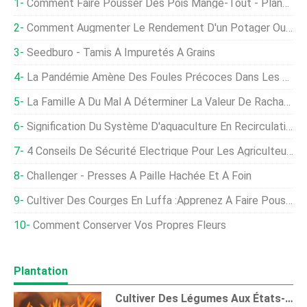
Comment Faire Pousser Des Pois Mange-Tout - Planter Des Pois Mange-Tout Dans Votre Jardin
Comment Augmenter Le Rendement D'un Potager Ou D'un Jardin En Terrasse
Seedburo - Tamis À Impuretés À Grains
La Pandémie Amène Des Foules Précoces Dans Les Fermes D'arbres De Noël
La Famille A Du Mal À Déterminer La Valeur De Rachat Des Actions D'une Société
Signification Du Système D'aquaculture En Recirculation (RAS) En Pisciculture
4 Conseils De Sécurité Électrique Pour Les Agriculteurs
Challenger - Presses À Paille Hachée Et À Foin
Cultiver Des Courges En Luffa :Apprenez À Faire Pousser Vos Propres Éponges En Luffa
Comment Conserver Vos Propres Fleurs
Plantation
Cultiver Des Légumes Aux États-Unis - Calendrier De Plantation