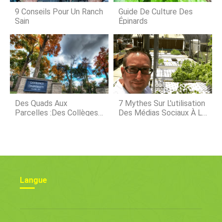
plantation pour savoir quand les
9 Conseils Pour Un Ranch
Guide De Culture Des
Sain
Épinards
Des Quads Aux
7 Mythes Sur L'utilisation
Parcelles :des Collèges
Des Médias Sociaux À La
Avec De Superbes
Ferme
Fermes De Campus
Langue