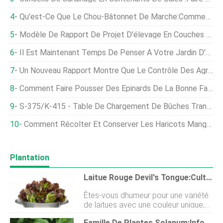
Qu'est-Ce Que Le Chou-Bâtonnet De Marche:Comment Faire Pousser Du Chou-Bâtonnet De Marche
Modèle De Rapport De Projet D'élevage En Couches Pour 500 Oiseaux
Il Est Maintenant Temps De Penser À Votre Jardin D'automne
Un Nouveau Rapport Montre Que Le Contrôle Des Agriculteurs Améliore Les Résultats Environnementaux
Comment Faire Pousser Des Épinards De La Bonne Façon
S-375/K-415 - Table De Chargement De Bûches Transportable
Comment Récolter Et Conserver Les Haricots Mange-Tout
Plantation
Laitue Rouge Devil's Tongue:Cultiver Une Plante De Laitue Devil's Tongue
Êtes-vous dhumeur pour une variété
de laitues avec une couleur unique,
forme, et cest délicieux pour
Famille De Plantes Solanum:Informations Sur Le Genre Solanum