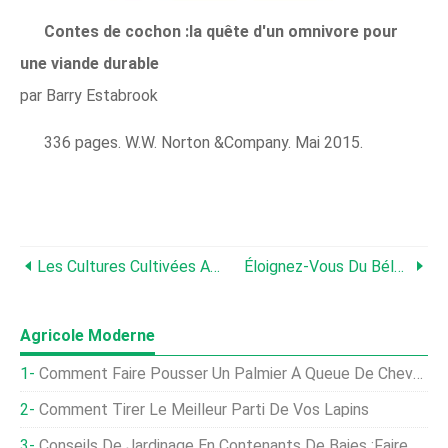
Contes de cochon :la quête d'un omnivore pour
une viande durable
par Barry Estabrook
336 pages. W.W. Norton &Company. Mai 2015.
Les Cultures Cultivées Avec Des Eaux Usées Traitées Des Champs Pétrolifères Sont-Elles Sûres ?
Éloignez-Vous Du Béluga, Le Caviar Canadien Est Là
Agricole Moderne
Comment Faire Pousser Un Palmier À Queue De Cheval À L'extérieur
Comment Tirer Le Meilleur Parti De Vos Lapins
Conseils De Jardinage En Contenants De Baies :faire Pousser Des Baies Inhabituelles En Pots