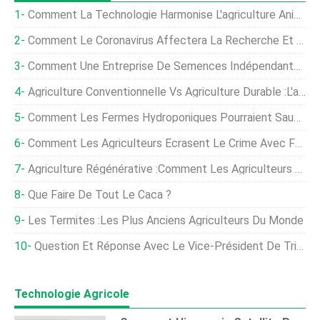
Comment La Technologie Harmonise L'agriculture Animale Avec La Durabilité
Comment Le Coronavirus Affectera La Recherche Et La Technologie Agricoles
Comment Une Entreprise De Semences Indépendante A Éliminé Les Intermédiaires
Agriculture Conventionnelle Vs Agriculture Durable :l'agriculture Durable Peut-Elle Nourrir Le Monde ?
Comment Les Fermes Hydroponiques Pourraient Sauver Le Monde
Comment Les Agriculteurs Écrasent Le Crime Avec Facebook
Agriculture Régénérative :comment Les Agriculteurs Peuvent Faire La Transition
Que Faire De Tout Le Caca ?
Les Termites :les Plus Anciens Agriculteurs Du Monde
Question Et Réponse Avec Le Vice-Président De Trimble Ag, Jim Chambers, Lauréat Du Prix Legacy In Ag Technology Award
Technologie Agricole