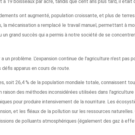
à 19 boisseaux par acre, tandis que cent ans plus tard, il était 
rendements ont augmenté, population croissante, et plus de terr
, la mécanisation a remplacé le travail manuel, permettant à mo
u un grand succès qui a permis à notre société de se concentrer 
 a un problème. L'expansion continue de l'agriculture n'est pas pos
s défis apparus en cours de route.
, soit 26,4 % de la population mondiale totale, connaissent toujou
n raison des méthodes inconsidérées utilisées dans l'agricultur
imiques pour produire intensivement de la nourriture. Les écosyst
sion, et les fléaux de la pollution sur les ressources naturelle
issions de polluants atmosphériques (également des gaz à effet