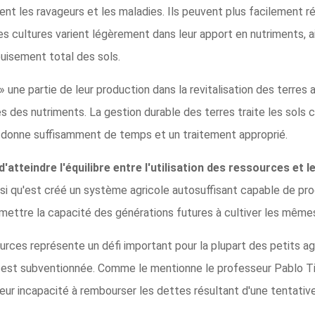
nt les ravageurs et les maladies. Ils peuvent plus facilement r
s cultures varient légèrement dans leur apport en nutriments, ain
uisement total des sols.
 une partie de leur production dans la revitalisation des terres 
es des nutriments. La gestion durable des terres traite les sol
lui donne suffisamment de temps et un traitement approprié.
atteindre l'équilibre entre l'utilisation des ressources et 
nsi qu'est créé un système agricole autosuffisant capable de pro
mettre la capacité des générations futures à cultiver les mêmes
ces représente un défi important pour la plupart des petits agri
est subventionnée. Comme le mentionne le professeur Pablo Titton
ur incapacité à rembourser les dettes résultant d'une tentative d