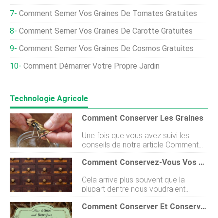
Comment Semer Vos Graines De Tomates Gratuites
Comment Semer Vos Graines De Carotte Gratuites
Comment Semer Vos Graines De Cosmos Gratuites
Comment Démarrer Votre Propre Jardin
Technologie Agricole
Comment Conserver Les Graines
Une fois que vous avez suivi les
conseils de notre article Comment
récolter vos propres graines, que
Comment Conservez-Vous Vos Graines ?
vous avez récupéré les graines du
jardin et que vous les avez ramenées
Cela arrive plus souvent que la
à lintérieur, vous devez suivre
plupart dentre nous voudraient
quelques étapes pour les préparer
ladmettre. Nous fouillons dans la
au stockage. Nettoyez les graines
Comment Conserver Et Conserver Vos Graines De Jardin Ancestrales
poche dune veste que nous navons
Toutes les graines ne sont pas
pas portée depuis un moment et en