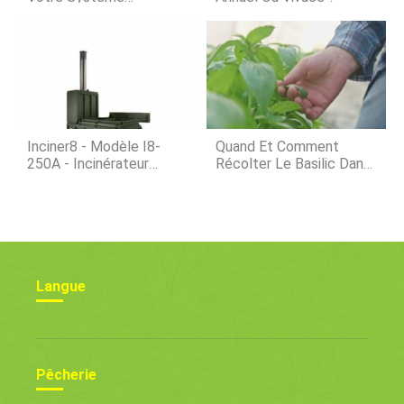
Aquaponique En Bon État
De Marche
Inciner8 - Modèle I8-
Quand Et Comment
250A - Incinérateur
Récolter Le Basilic Dans
D'animaux
Votre Jardin ?
Langue
Pêcherie