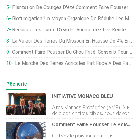
Plantation De Courges D'été:Comment Faire Pousser Des Courges D'été
Biofumigation :un Moyen Organique De Réduire Les Maladies Transmises Par Le Sol
Réduisez Les Coûts D'eau Et Augmentez Les Rendements Avec Le Système De Tuyau D'entraînement
La Valeur Des Terres Du Missouri En Hausse De 4% En Moyenne
Comment Faire Pousser Du Chou Frisé :Conseils Pour La Plantation, Prévenir Les Nuisibles, Et Récolter Des Plantes Saines
Le Marché Des Terres Agricoles Fait Face À Des Facteurs Opposés Dans Les Mois À Venir
Pêcherie
INITIATIVE MONACO BLEU
Aires Marines Protégées (AMP) :Au-
delà des chiffres cibles, nous devons
nous assurer de leur efficacité par
Comment Faire Pousser Le Poisson-Chat Plus Rapidement Guide D'information
Thierry Chopin A fin mars, Jai eu le
plaisir de participer à la Monaco Blue
Cultivez le poisson-chat plus
Initiative (MBI) pour la quatrième fois.