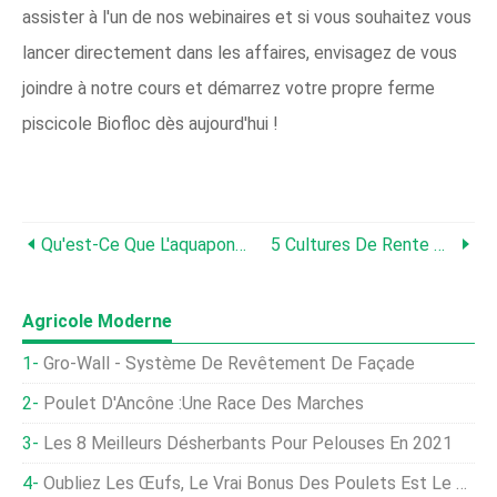
assister à l'un de nos webinaires et si vous souhaitez vous
lancer directement dans les affaires, envisagez de vous
joindre à notre cours et démarrez votre propre ferme
piscicole Biofloc dès aujourd'hui !
Qu'est-Ce Que L'aquaponie Et Comment Ça Marche ?
5 Cultures De Rente Pour Les Petites Fermes Biologiques En Inde Pour Gagner De Gros Bénéfices
Agricole Moderne
Gro-Wall - Système De Revêtement De Façade
Poulet D'Ancône :une Race Des Marches
Les 8 Meilleurs Désherbants Pour Pelouses En 2021
Oubliez Les Œufs, Le Vrai Bonus Des Poulets Est Le Divertissement Qu'ils Offrent