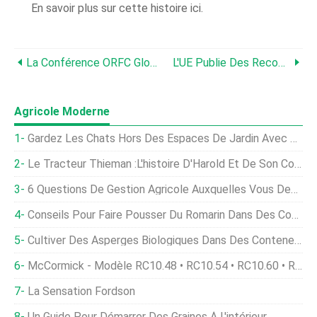
En savoir plus sur cette histoire ici.
La Conférence ORFC Global 2021 En Compte Plus De 5, 000 Délégués Du Monde Entier
L'UE Publie Des Recommandations Sur La PAC Pour Chaque État Membre
Agricole Moderne
Gardez Les Chats Hors Des Espaces De Jardin Avec Ces Conseils
Le Tracteur Thieman :L'histoire D'Harold Et De Son Corbillard
6 Questions De Gestion Agricole Auxquelles Vous Devriez Répondre Aujourd'hui
Conseils Pour Faire Pousser Du Romarin Dans Des Conteneurs
Cultiver Des Asperges Biologiques Dans Des Conteneurs
McCormick - Modèle RC10.48 • RC10.54 • RC10.60 • RC10.72 - Fraise Rotative À Une Broche
La Sensation Fordson
Un Guide Pour Démarrer Des Graines À L'intérieur