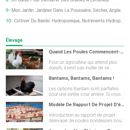
Mon Jardin :jardiner Dans La Poussière, Sécher, Argile, Roches Et Gravier
Cultiver Du Basilic Hydroponique, Nutriments Hydroponiques Au Basilic
Élevage
Quand Les Poules Commencent-Elles À Pondre Régulièrement ?
Pour un agriculteur qui attend plus
dœufs, il nest pas inutile de se
demander quand vos poules vont
Bantams, Bantams, Bantams !
commencer à pondre régulièrement.
Si cest votre pensée en ce moment,
Les options Bantam sont parfaites
alors cet article contient tout ce que
pour une petite cour arrière. Si vous
vous devez savoir sur ce sujet. Aussi,
navez pas beaucoup de place pour
vous trouverez des réponses à
Modèle De Rapport De Projet D'élevage En Couches Pour 500 Oiseaux
un troupeau de grande taille, alors les
dautres questions sur les œufs de
Bantams peuvent être une excellente
poule qui vous dérangent. Dans notre
Introduction au rapport de projet
solution à vos problèmes de volaille !
article, combien doeufs pond une
délevage de poules pondeuses pour
Les arrière-cours du monde entier
poule en une semaine , nous vous
500 oiseaux Lélevage de poules
ont profité des avantages des races
avons apporté des détails sur le