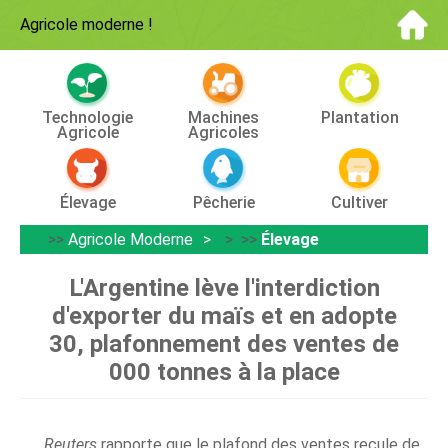
Agricole moderne
!
Technologie
Machines
Plantation
Agricole
Agricoles
Élevage
Pêcherie
Cultiver
>>
Agricole Moderne
> >>
Élevage
L'Argentine lève l'interdiction
d'exporter du maïs et en adopte
30, plafonnement des ventes de
000 tonnes à la place
Reuters
rapporte que le plafond des ventes recule de