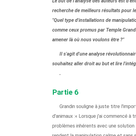
Le but de l'analyse des auteurs est d'en
recherche de meilleurs résultats pour l
"Quel type d'installations de manipulat
comme ceux promus par Temple Grandin, 
amener là où nous voulons être ?"
Il s'agit d'une analyse révolutionnai
souhaitez aller droit au but et lire l'intégr
.
Partie 6
Grandin souligne à juste titre l'im
d'animaux :« Lorsque j'ai commencé à tra
problèmes inhérents avec une solution d'
rendent la manipulation calme et sans st