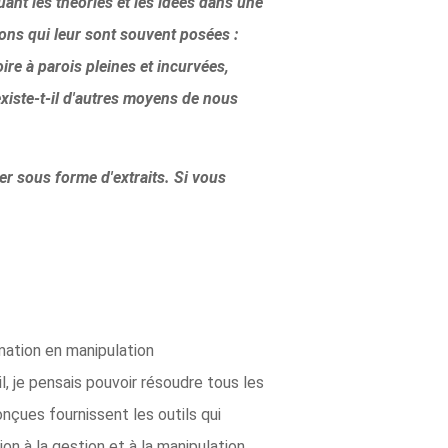
uant les théories et les idées dans une
ions qui leur sont souvent posées :
re à parois pleines et incurvées,
iste-t-il d'autres moyens de nous
ger sous forme d'extraits. Si vous
mation en manipulation
l, je pensais pouvoir résoudre tous les
onçues fournissent les outils qui
on à la gestion et à la manipulation