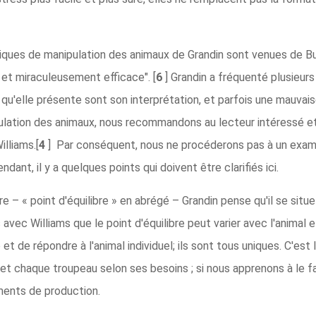
ques de manipulation des animaux de Grandin sont venues de Bu
s et miraculeusement efficace". [
6
] Grandin a fréquenté plusieurs
qu'elle présente sont son interprétation, et parfois une mauvaise
pulation des animaux, nous recommandons au lecteur intéressé et à
lliams.[
4
] Par conséquent, nous ne procéderons pas à un exame
ant, il y a quelques points qui doivent être clarifiés ici.
re – « point d'équilibre » en abrégé – Grandin pense qu'il se situe
vec Williams que le point d'équilibre peut varier avec l'animal et
e et de répondre à l'animal individuel; ils sont tous uniques. C'es
 et chaque troupeau selon ses besoins ; si nous apprenons à le fa
ments de production.