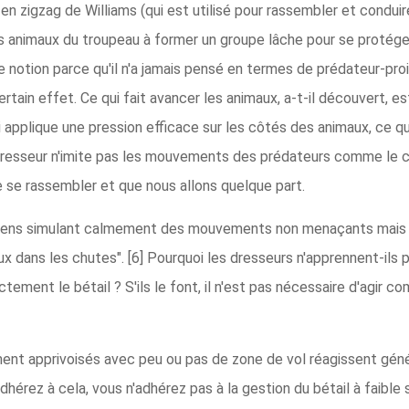
 zigzag de Williams (qui est utilisé pour rassembler et conduire
 animaux du troupeau à former un groupe lâche pour se protéger
e notion parce qu'il n'a jamais pensé en termes de prédateur-pr
tain effet. Ce qui fait avancer les animaux, a-t-il découvert, e
ui applique une pression efficace sur les côtés des animaux, ce qu
 dresseur n'imite pas les mouvements des prédateurs comme le co
de se rassembler et que nous allons quelque part.
chiens simulant calmement des mouvements non menaçants mais 
x dans les chutes". [6] Pourquoi les dresseurs n'apprennent-ils 
ectement le bétail ? S'ils le font, il n'est pas nécessaire d'agir 
nt apprivoisés avec peu ou pas de zone de vol réagissent gén
adhérez à cela, vous n'adhérez pas à la gestion du bétail à faibl