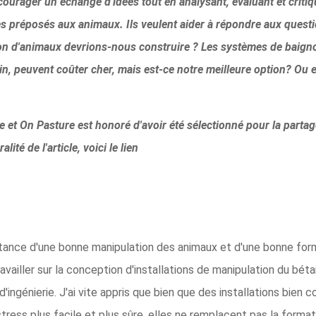
courager un échange d'idées tout en analysant, évaluant et critiq
es préposés aux animaux. Ils veulent aider à répondre aux quest
ion d'animaux devrions-nous construire ? Les systèmes de baignoi
peuvent coûter cher, mais est-ce notre meilleure option? Ou ex
re et On Pasture est honoré d'avoir été sélectionné pour la parta
alité de l'article, voici le lien
portance d'une bonne manipulation des animaux et d'une bonne for
vailler sur la conception d'installations de manipulation du bétai
ingénierie. J'ai vite appris que bien que des installations bien c
ress plus facile et plus sûre, elles ne remplacent pas la formati