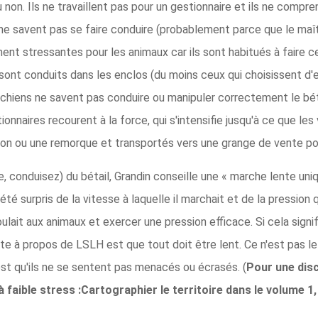
 non. Ils ne travaillent pas pour un gestionnaire et ils ne comp
s ne savent pas se faire conduire (probablement parce que le maît
nt stressantes pour les animaux car ils sont habitués à faire ce
sont conduits dans les enclos (du moins ceux qui choisissent d'en
hiens ne savent pas conduire ou manipuler correctement le bétail
onnaires recourent à la force, qui s'intensifie jusqu'à ce que le
ion ou une remorque et transportés vers une grange de vente po
, conduisez) du bétail, Grandin conseille une « marche lente uni
été surpris de la vitesse à laquelle il marchait et de la pression qu'
voulait aux animaux et exercer une pression efficace. Si cela sign
urante à propos de LSLH est que tout doit être lent. Ce n'est pas
est qu'ils ne se sentent pas menacés ou écrasés. (
Pour une disc
 à faible stress :Cartographier le territoire dans le volume 1