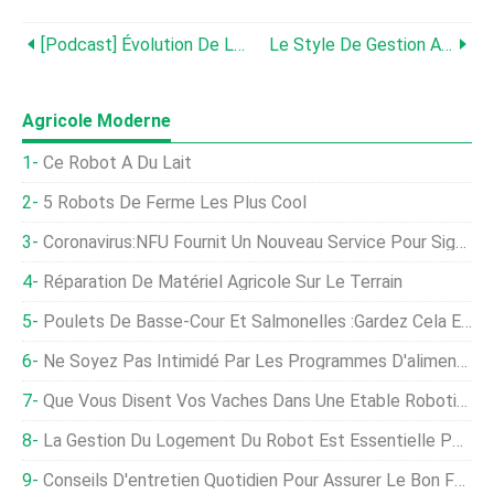
[Podcast] Évolution De La Traite Robotisée – Stuart Marshall, GEA
Le Style De Gestion A Un Impact Sur Les Procédures De Traite Des Salles De Traite Rotatives
Agricole Moderne
Ce Robot A Du Lait
5 Robots De Ferme Les Plus Cool
Coronavirus:NFU Fournit Un Nouveau Service Pour Signaler L'impact Du Coronavirus Sur L'agriculture
Réparation De Matériel Agricole Sur Le Terrain
Poulets De Basse-Cour Et Salmonelles :gardez Cela En Perspective
Ne Soyez Pas Intimidé Par Les Programmes D'alimentation Robotisés
Que Vous Disent Vos Vaches Dans Une Étable Robotisée ?
La Gestion Du Logement Du Robot Est Essentielle Pour Un Lait De Qualité
Conseils D'entretien Quotidien Pour Assurer Le Bon Fonctionnement Des Robots