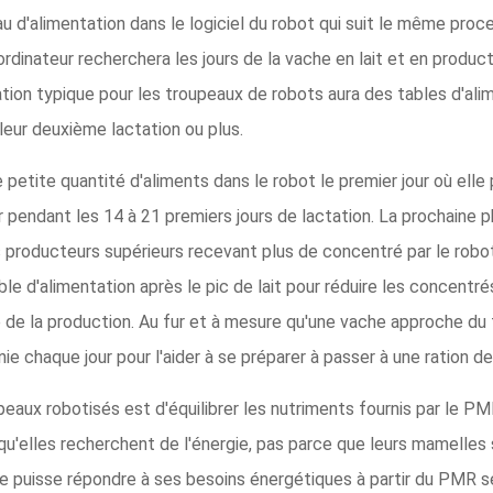
u d'alimentation dans le logiciel du robot qui suit le même proce
ordinateur recherchera les jours de la vache en lait et en producti
ation typique pour les troupeaux de robots aura des tables d'al
leur deuxième lactation ou plus.
e petite quantité d'aliments dans le robot le premier jour où elle
 pendant les 14 à 21 premiers jours de lactation. La prochaine 
s producteurs supérieurs recevant plus de concentré par le robot
able d'alimentation après le pic de lait pour réduire les concentr
 de la production. Au fur et à mesure qu'une vache approche du 
ie chaque jour pour l'aider à se préparer à passer à une ration de
peaux robotisés est d'équilibrer les nutriments fournis par le P
u'elles recherchent de l'énergie, pas parce que leurs mamelles s
 puisse répondre à ses besoins énergétiques à partir du PMR seul