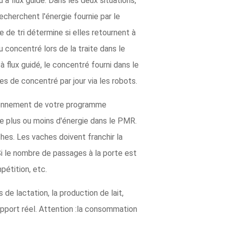
u à flux guidé. Dans les deux situations,
recherchent l'énergie fournie par le
 de tri détermine si elles retournent à
concentré lors de la traite dans le
 flux guidé, le concentré fourni dans le
s de concentré par jour via les robots.
ctionnement de votre programme
 de plus ou moins d'énergie dans le PMR.
ches. Les vaches doivent franchir la
 Si le nombre de passages à la porte est
étition, etc.
de lactation, la production de lait,
'apport réel. Attention :la consommation
.