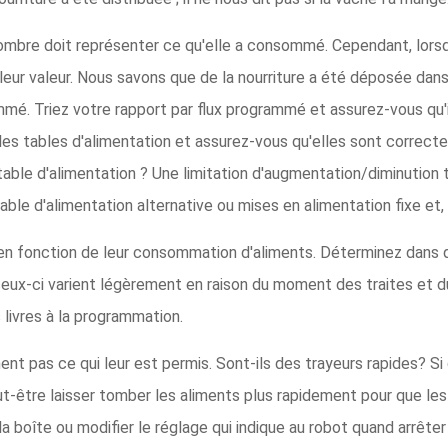
ombre doit représenter ce qu'elle a consommé. Cependant, lorsq
eur valeur. Nous savons que de la nourriture a été déposée dans
é. Triez votre rapport par flux programmé et assurez-vous qu'i
nez les tables d'alimentation et assurez-vous qu'elles sont corr
table d'alimentation ? Une limitation d'augmentation/diminution 
le d'alimentation alternative ou mises en alimentation fixe et, s
s en fonction de leur consommation d'aliments. Déterminez dans q
eux-ci varient légèrement en raison du moment des traites et du 
s livres à la programmation.
pas ce qui leur est permis. Sont-ils des trayeurs rapides? Si c'
eut-être laisser tomber les aliments plus rapidement pour que l
a boîte ou modifier le réglage qui indique au robot quand arrêter