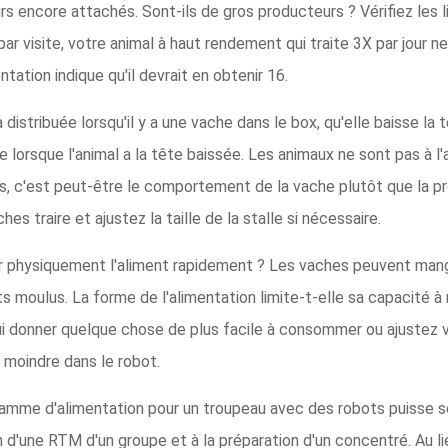
 encore attachés. Sont-ils de gros producteurs ? Vérifiez les l
 par visite, votre animal à haut rendement qui traite 3X par jour n
tation indique qu'il devrait en obtenir 16.
a distribuée lorsqu'il y a une vache dans le box, qu'elle baisse l
que lorsque l'animal a la tête baissée. Les animaux ne sont pas à 
as, c'est peut-être le comportement de la vache plutôt que la pro
 traire et ajustez la taille de la stalle si nécessaire.
r physiquement l'aliment rapidement ? Les vaches peuvent man
s moulus. La forme de l'alimentation limite-t-elle sa capacité
 lui donner quelque chose de plus facile à consommer ou ajustez
moindre dans le robot.
gramme d'alimentation pour un troupeau avec des robots puisse 
ion d'une RTM d'un groupe et à la préparation d'un concentré. Au l