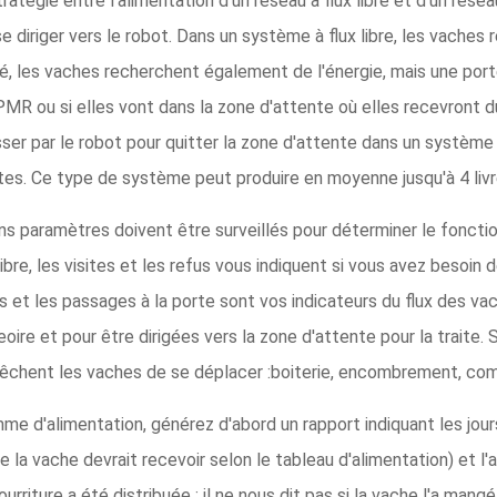
ratégie entre l'alimentation d'un réseau à flux libre et d'un résea
e diriger vers le robot. Dans un système à flux libre, les vaches 
, les vaches recherchent également de l'énergie, mais une porte
R ou si elles vont dans la zone d'attente où elles recevront du 
ser par le robot pour quitter la zone d'attente dans un système à
tes. Ce type de système peut produire en moyenne jusqu'à 4 livre
tains paramètres doivent être surveillés pour déterminer le fon
ibre, les visites et les refus vous indiquent si vous avez besoin
es et les passages à la porte sont vos indicateurs du flux des va
eoire et pour être dirigées vers la zone d'attente pour la traite.
pêchent les vaches de se déplacer :boiterie, encombrement, comp
me d'alimentation, générez d'abord un rapport indiquant les jours 
 la vache devrait recevoir selon le tableau d'alimentation) et l
rriture a été distribuée ; il ne nous dit pas si la vache l'a mangé