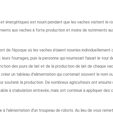
et énergétiques est nourri pendant que les vaches visitent le r
triments aux vaches à forte production et moins de nutriments aux
t de l'époque où les vaches étaient nourries individuellement 
eurs fourrages, puis la personne qui nourrissait faisait le tour d
nction des jours de lait et de la production de lait de chaque vac
r créer un tableau d'alimentation qui contenait souvent le nom o
our soutenir la production. De nombreux agriculteurs ont ensuite
table à stabulation entravée, mais ont continué à appliquer des 
re à l'alimentation d'un troupeau de robots. Au lieu de vous remet