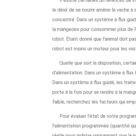
Il existe certaines différences de st
le désir de se nourrir amène la vache à s
concentré. Dans un système à flux guidé
la mangeoire pour consommer plus de PM
robot. Étant donné que l'animal doit pas
robot est moins un moteur pour les visi
Quelle que soit la disposition, cer
d'alimentation. Dans un système à flux l
Dans un système à flux guidé, les trait
porte à la fois pour se rendre à la mang
faible, recherchez les facteurs qui em
Pour évaluer l'état de votre program
l'alimentation programmée (quantité que
réelle nous indique uniquement que la nou