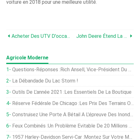
voiture en 2018 pour une meilleure utilité.
Acheter Des UTV D'occasion ?
John Deere Étend La Compatibilité Du Contrôleur AutoTrac 300
Agricole Moderne
Questions-Réponses :Rich Ansell, Vice-Président Du Marketing Pour Mahindra Automotive
La Débandade Du Lac Storm !
Outils De L'année 2021 :les Essentiels De La Boutique
Réserve Fédérale De Chicago :les Prix Des Terrains Ont Bondi De 18 % L'an Dernier
Construisez Une Porte À Bétail À L'épreuve Des Inondations
Feux Combinés :un Problème Évitable De 20 Millions De Dollars
1957 Harley-Davidson Servi-Car :Montez Sur Votre Mauvais Scooter Et… Livrez Du Lait ?