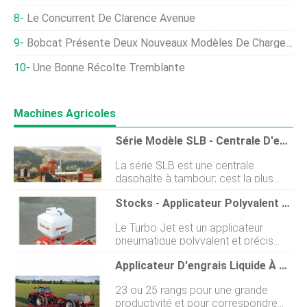
Le Concurrent De Clarence Avenue
Bobcat Présente Deux Nouveaux Modèles De Chargeuses Sur Pneus Compactes
Une Bonne Récolte Tremblante
Machines Agricoles
Série Modèle SLB - Centrale D'enrobage Mobile
La série SLB est une centrale
dasphalte à tambour; cest la plus
petite de toutes les usines dasphalte
Stocks - Applicateur Polyvalent Turbo Jet
fabriquées par les machines Hengrui.
La série SLB se caractérise par sa
Le Turbo Jet est un applicateur
petite taille, structure compacte et
pneumatique polyvalent et précis
relocalisation facile. La sortie de la
pour doser et étaler la plupart des
centrale denrobage SLB est de 8 ̴
Applicateur D'engrais Liquide À Traction Nutri-Placer 920
petits produits, une machine idéale
30tph, il est principalement utilisé
pour établir ou rajeunir les pâturages,
dans les projets dentretien des
23 ou 25 rangs pour une grande
appliquer des cultures de couverture
routes et les projets de construction
productivité et pour correspondre
à faible coût, ou lensemencement