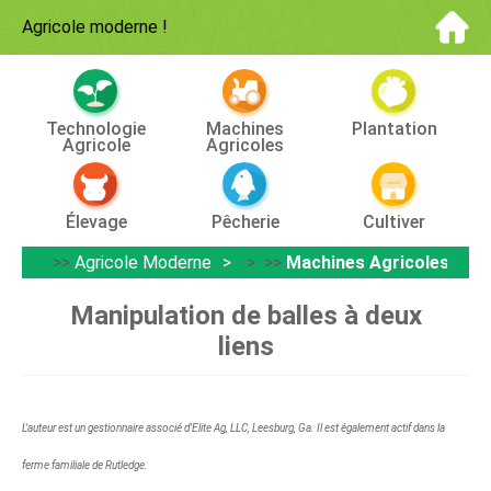
Agricole moderne
!
Technologie
Machines
Plantation
Agricole
Agricoles
Élevage
Pêcherie
Cultiver
>>
Agricole Moderne
> >>
Machines Agricoles
Manipulation de balles à deux
liens
L'auteur est un gestionnaire associé d'Elite Ag, LLC, Leesburg, Ga. Il est également actif dans la
ferme familiale de Rutledge.