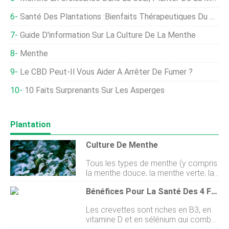
Santé Des Plantations :bienfaits Thérapeutiques Du Jardinage
Guide D'information Sur La Culture De La Menthe
Menthe
Le CBD Peut-Il Vous Aider À Arrêter De Fumer ?
10 Faits Surprenants Sur Les Asperges
Plantation
Culture De Menthe
Tous les types de menthe (y compris
la menthe douce, la menthe verte, la
menthe poivrée et la menthe
Bénéfices Pour La Santé Des 4 Fruits De Mer Les Plus Consommés Aux États-Unis
chocolat) sont des plantes à
croissance rapide et à propagation,
Les crevettes sont riches en B3, en
vous devez donc leur donner un
vitamine D et en sélénium qui combat
endroit où se répandre sans gêner