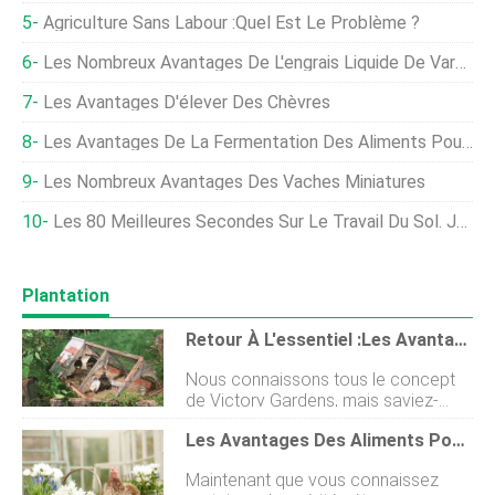
Agriculture Sans Labour :quel Est Le Problème ?
Les Nombreux Avantages De L'engrais Liquide De Varech
Les Avantages D'élever Des Chèvres
Les Avantages De La Fermentation Des Aliments Pour Poulets
Les Nombreux Avantages Des Vaches Miniatures
Les 80 Meilleures Secondes Sur Le Travail Du Sol. Jamais.
Plantation
Retour À L'essentiel :les Avantages Des Poules De Basse-Cour
Nous connaissons tous le concept
de Victory Gardens, mais saviez-
vous que les poulets de basse-cour
Les Avantages Des Aliments Pour Poulets À Base D'insectes
étaient également importants dans le
«combat sur le front intérieur»
Maintenant que vous connaissez
pendant la Première et la Seconde