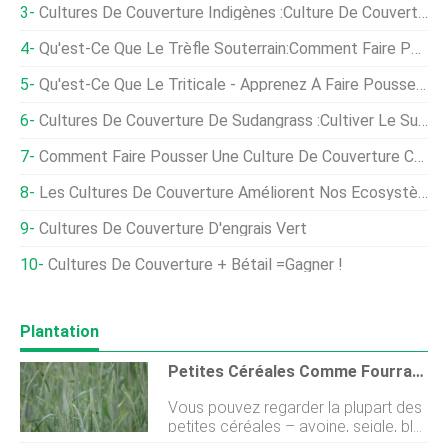
Cultures De Couverture Indigènes :culture De Couverture Végétale Avec Des Plantes Indigènes
Qu'est-Ce Que Le Trèfle Souterrain:Comment Faire Pousser Des Cultures De Couverture De Trèfle Souterrain
Qu'est-Ce Que Le Triticale - Apprenez À Faire Pousser Des Cultures De Couverture De Triticale
Cultures De Couverture De Sudangrass :Cultiver Le Sudangrass De Sorgho Dans Les Jardins
Comment Faire Pousser Une Culture De Couverture Cet Automne
Les Cultures De Couverture Améliorent Nos Écosystèmes
Cultures De Couverture D'engrais Vert
Cultures De Couverture + Bétail =Gagner !
Plantation
Petites Céréales Comme Fourrage ET Cultures De Couverture
Vous pouvez regarder la plupart des
petites céréales – avoine, seigle, blé,
triticale, orge, épeautre – et penser à