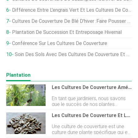
Différence Entre L'engrais Vert Et Les Cultures De Couverture
Cultures De Couverture De Blé D'hiver :faire Pousser Du Blé D'hiver À La Maison
Plantation De Succession Et Entreposage Hivernal
Conférence Sur Les Cultures De Couverture
Soin Des Sols Avec Des Cultures De Couverture Et Du Bétail
Plantation
Les Cultures De Couverture Améliorent La Santé Du Sol
En tant que jardiniers, nous savons
que le succès de nos plantes
comestibles et ornementales est
Les Cultures De Couverture Et Leurs Avantages
directement lié à la santé de notre
sol. Certains dentre nous croient
Une culture de couverture est une
même quen tant que jardiniers, nous
culture dune plante spécifique qui est
cultivons et cultivons le sol autant