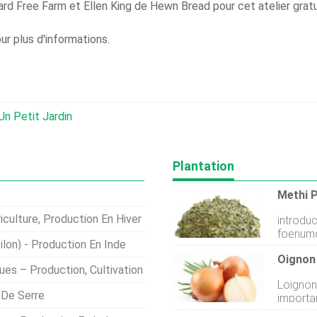
d Free Farm et Ellen King de Hewn Bread pour cet atelier gratu
 plus d'informations.
n Petit Jardin
Plantation
Methi 
iculture, Production En Hiver
introduction Nom Botaniq
foenumg
ilon) - Production En Inde
local :Methi Le fenugrec est
Oignon
légume 
es – Production, Cultivation
feuilles
Loignon
comme l
 De Serre
importan
condiments. Il a aussi une
ménages 
médicina