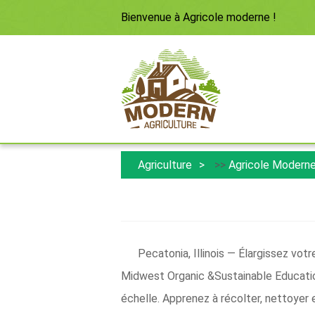
Bienvenue à
Agricole moderne
!
Agriculture
>>
Agricole Modern
Pecatonia, Illinois — Élargissez v
Midwest Organic &Sustainable Education S
échelle. Apprenez à récolter, nettoyer e