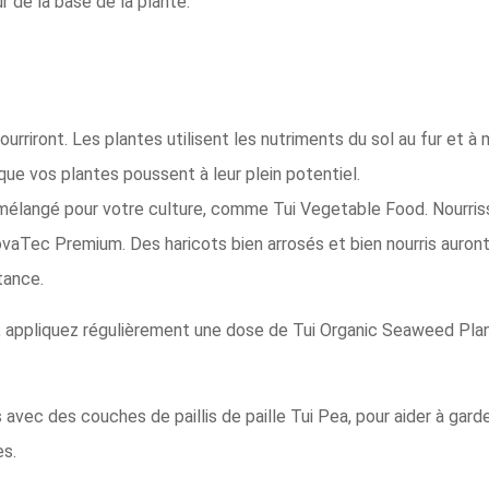
 de la base de la plante.
ourriront. Les plantes utilisent les nutriments du sol au fur et à
que vos plantes poussent à leur plein potentiel.
mélangé pour votre culture, comme Tui Vegetable Food. Nourriss
vaTec Premium. Des haricots bien arrosés et bien nourris auront
tance.
 appliquez régulièrement une dose de Tui Organic Seaweed Plan
vec des couches de paillis de paille Tui Pea, pour aider à garde
es.