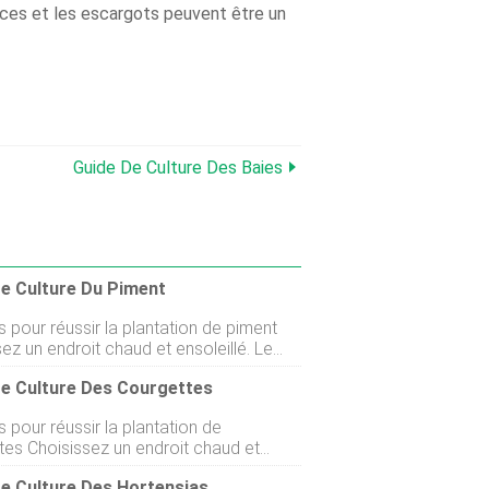
maces et les escargots peuvent être un
Guide De Culture Des Baies
e Culture Du Piment
 pour réussir la plantation de piment
ez un endroit chaud et ensoleillé. Le
ps et lété sont les meilleurs moments
De Culture Des Courgettes
anter des piments en Nouvelle-Zélande.
z votre sol avec de la matière
 pour réussir la plantation de
ue comme du compost et des granulés
roit chaud et
on. Ajoutez une couche de mélange de
lé. Le printemps et lété sont les
 lequel planter. Nourrissez vos
e Culture Des Hortensias