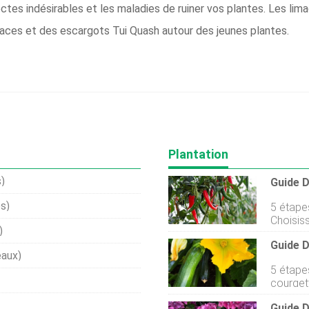
ctes indésirables et les maladies de ruiner vos plantes. Les li
aces et des escargots Tui Quash autour des jeunes plantes.
Plantation
)
Guide D
s)
5 étapes
Choisiss
)
printem
Guide 
pour pl
eaux)
Prépare
5 étapes
organiq
courgettes Choisissez un end
de mout
ensoleil
légumes dans
Guide D