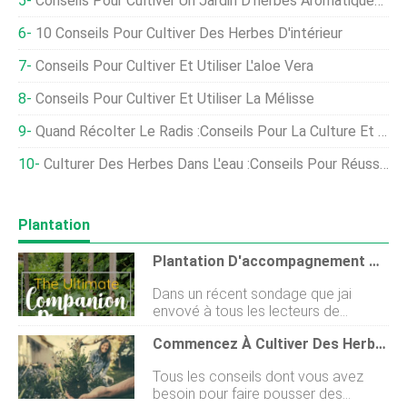
Conseils Pour Cultiver Un Jardin D'herbes Aromatiques D'intérieur
10 Conseils Pour Cultiver Des Herbes D'intérieur
Conseils Pour Cultiver Et Utiliser L'aloe Vera
Conseils Pour Cultiver Et Utiliser La Mélisse
Quand Récolter Le Radis :conseils Pour La Culture Et La Cueillette
Culturer Des Herbes Dans L'eau :conseils Pour Réussir Et 10 Options Délicieuses
Plantation
Plantation D'accompagnement Pour Les Légumes Et Les Herbes
Dans un récent sondage que jai
envoyé à tous les lecteurs de
Kitchen Garten, jai posé des
Commencez À Cultiver Des Herbes
questions sur certaines de vos plus
grandes questions sur le jardinage.
Tous les conseils dont vous avez
Sans surprise, beaucoup dentre vous
besoin pour faire pousser des
ont répondu que vous souhaitiez en