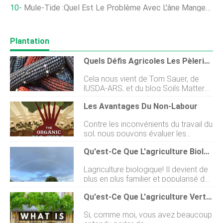
Mule-Tide :quel Est Le Problème Avec L'âne Mangeoire ?
Plantation
Quels Défis Agricoles Les Pèlerins Ont-Ils Rencontrés ?
Cela nous vient de Tom Sauer, de
lUSDA-ARS, et du blog Soils Matter
de la Soil Science Society of
Les Avantages Du Non-Labour
America. La fête de Thanksgiving a
ses racines dans les anciennes fêtes
Contre les inconvénients du travail du
des récoltes. Des gens
sol, nous pouvons évaluer les
reconnaissants se sont réunis pour
avantages de renoncer au travail du
célébrer une récolte réussie. Avant
Qu'est-Ce Que L'agriculture Biologique ?
sol. Lune des choses les plus
les réseaux commerciaux ou le
intéressantes à propos du non-
stockage alimentaire à long terme,
Lagriculture biologique! Il devient de
labour est que, si vous avez déjà une
les mauvaises récoltes signifiaient la
plus en plus familier et popularisé de
ferme, vous naurez peut-être pas
faim ou même la famine, donc des
nos jours. Chaque fois que vous allez
besoin dacheter quoi que ce soit ou
récoltes abondantes étaient des
Qu'est-Ce Que L'agriculture Verticale ?
à lépicerie, vous voyez deux types
de ne faire quun investissement
causes de grande joie. Les
doptions végétariennes :biologiques
minimal pour essayer les méthodes.
Américains attribuent généralement l
Si, comme moi, vous avez beaucoup
ou non biologiques. Quest-ce qui
La plupart des producteurs ont déjà