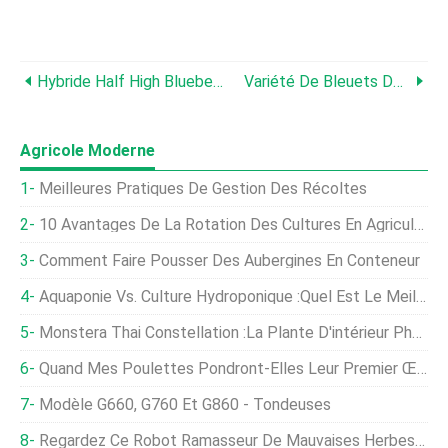
Hybride Half High Blueberry - Cultiver Des Plants De Myrtilles À Moitié Élevés
Variété De Bleuets De Camélia:qu'est-Ce Qu'un Buisson De Bleuets De Camélia
Agricole Moderne
Meilleures Pratiques De Gestion Des Récoltes
10 Avantages De La Rotation Des Cultures En Agriculture
Comment Faire Pousser Des Aubergines En Conteneur
Aquaponie Vs. Culture Hydroponique :quel Est Le Meilleur ?
Monstera Thai Constellation :la Plante D'intérieur Phare
Quand Mes Poulettes Pondront-Elles Leur Premier Œuf ?
Modèle G660, G760 Et G860 - Tondeuses
Regardez Ce Robot Ramasseur De Mauvaises Herbes À Énergie Solaire