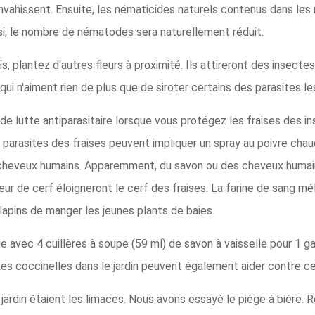
 envahissent. Ensuite, les nématicides naturels contenus dans le
si, le nombre de nématodes sera naturellement réduit.
, plantez d'autres fleurs à proximité. Ils attireront des insect
 qui n'aiment rien de plus que de siroter certains des parasites l
 lutte antiparasitaire lorsque vous protégez les fraises des in
parasites des fraises peuvent impliquer un spray au poivre chaud
 cheveux humains. Apparemment, du savon ou des cheveux humain
ur de cerf éloigneront le cerf des fraises. La farine de sang mél
lapins de manger les jeunes plants de baies.
e avec 4 cuillères à soupe (59 ml) de savon à vaisselle pour 1 ga
Les coccinelles dans le jardin peuvent également aider contre ce
ardin étaient les limaces. Nous avons essayé le piège à bière. R