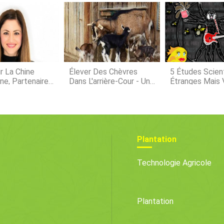
conditi
avez. Utilisez cette carte interactive de lUSDA
pour tro
plantes
planter 
r La Chine
Élever Des Chèvres
5 Études Scien
ane, Partenaires
Dans L'arrière-Cour - Un
Étranges Mais 
ires Mondiaux
Guide Complet
Impliquant Des
Plantation
Technologie Agricole
Plantation