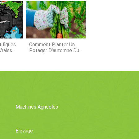
ons médicales préexistantes que vous
uver votre zone de rusticité des
, ainsi vous saurez ce que vous pouvez
là où vous êtes.
tifiques
Comment Planter Un
Vraies
Potager D'automne Du
 Abeilles
Sud
Machines Agricoles
Élevage