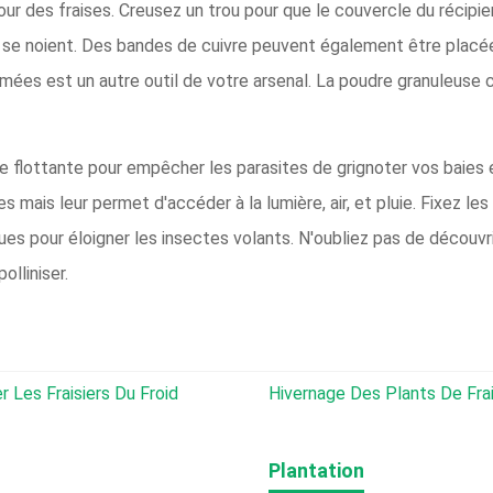
our des fraises. Creusez un trou pour que le couvercle du récipie
se noient. Des bandes de cuivre peuvent également être placées
tomées est un autre outil de votre arsenal. La poudre granuleuse
re flottante pour empêcher les parasites de grignoter vos baies
es mais leur permet d'accéder à la lumière, air, et pluie. Fixez l
ques pour éloigner les insectes volants. N'oubliez pas de découvr
olliniser.
 Les Fraisiers Du Froid
Hivernage Des Plants De Fraises :com
Plantation