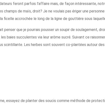
ateurs feront parfois l'affaire mais, de façon intéressante, not
les champs de maïs, droit? Je ne voulais pas ériger une personne 
 ficelle accrochée le long de la ligne de gouttière sous laquelle
rait penser que je pourrais pousser un soupir de soulagement, dro
r les baies succulentes via leur arôme sucré. Suivant ce raisonne
lus scintillante. Les herbes sont souvent co-plantées autour des
ème, essayez de planter des soucis comme méthode de protectio