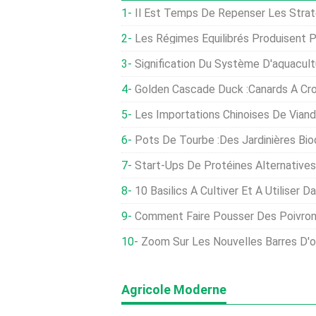
Il Est Temps De Repenser Les Stratégi
Les Régimes Équilibrés Produisent P
Signification Du Système D'aquaculture En Re
Golden Cascade Duck :Canards À Cr
Les Importations Chinoises De Viande Chutent D
Pots De Tourbe :des Jardinières Biod
Start-Ups De Protéines Alternatives
10 Basilics À Cultiver Et À Utiliser D
Comment Faire Pousser Des Poivro
Zoom Sur Les Nouvelles Barres D'o
Agricole Moderne