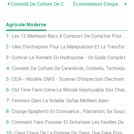
Conseils De Culture De Courge Et De Citrouille
Économiseurs D'espace Pour Les Petits Potagers
Agricole Moderne
Les 12 Meilleurs Bacs À Compost De Comptoir Pour 2021
Idée D'entreprise Pour La Manipulation Et La Transformation Du Maquereau
Cultiver Le Romarin En Hydroponie - Un Guide Complet
Conseils De Culture De Carambole, Conseils, Technique, Secrets
CEIA - Modèle EMIS - Scanner D'inspection Électromagnétique
Old Time Farm Crime:Le Monde Impitoyable Des Chasseurs D'orchidées Victoriennes
Femmes Dans La Volaille :Safaa Melhem Alam
Courge Spaghetti En Croissance ; Plantation; Se Soucier; Récolte
Comment Faire Pousser Et Entretenir Les Feuilles De Moutarde
Cœur Creux De La Pomme De Terre :que Faire Pour La Maladie Du Cœur Creux Chez Les Pommes De Terre