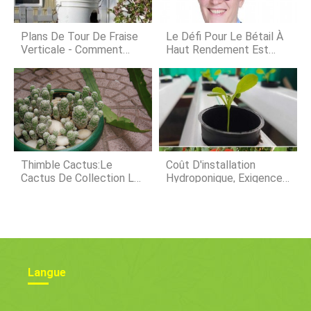
incorporer le chou frisé dans les
recettes de pâtes et de soupes, dont
un que jai inclus ci-dessous. Cet
Plans De Tour De Fraise
Le Défi Pour Le Bétail À
article de blog s
Verticale - Comment
Haut Rendement Est
Construire Une Tour De
Également Un Sujet
Fraise
Diversifié En Aquaculture
Thimble Cactus:Le
Coût D'installation
Cactus De Collection Le
Hydroponique, Exigences
Plus Mignon
- Un Guide Complet
Langue