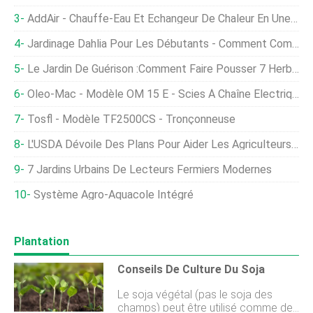
AddAir - Chauffe-Eau Et Échangeur De Chaleur En Une Seule Unité
Jardinage Dahlia Pour Les Débutants - Comment Commencer, FAQ
Le Jardin De Guérison :Comment Faire Pousser 7 Herbes Médicinales À La Maison
Oleo-Mac - Modèle OM 15 E - Scies À Chaîne Électriques
Tosfl - Modèle TF2500CS - Tronçonneuse
L'USDA Dévoile Des Plans Pour Aider Les Agriculteurs, Éleveurs Et Communautés Touchés Par De Violentes Tempêtes Hivernales
7 Jardins Urbains De Lecteurs Fermiers Modernes
Système Agro-Aquacole Intégré
Plantation
Conseils De Culture Du Soja
Le soja végétal (pas le soja des
champs) peut être utilisé comme des