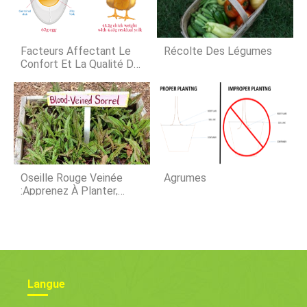
et les chiens aident à garder les
troupeaux ou à chasser – nous
avons maintenant tendance à
préférer notre porc dans une
Facteurs Affectant Le
Récolte Des Légumes
assiette et nos animaux
Confort Et La Qualité De
Vie Des Poussins De
L'éclosoir À La Couveuse
Oseille Rouge Veinée
Agrumes
:Apprenez À Planter,
Grandir, Et Récolter
L'oseille Rouge Veinée
Langue