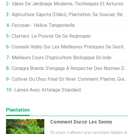
Idées De Jardinage Moderne, Techniques Et Astuces
Agriculture Sapota (Chiku), Plantation, Se Soucier, Récolte
Fecosan - Hélice Tangentielle
Clusters :le Pouvoir De Se Regrouper
Conseils Vidéo Sur Les Meilleures Pratiques De Gestion
Meilleurs Cours D'agriculture Biologique En Inde
Conagra Brands S'engage À Respecter Des Normes De Bien-Être Plus Élevées Pour Les Poulets De Chair
Cultiver Du Chou Frisé En Hiver :comment Planter, Grandir, Et Protéger Le Chou Frisé D'hiver
Lames Avec Attelage Standard
Plantation
Comment Durcir Les Semis
Si vous cultivez vos propres plants à