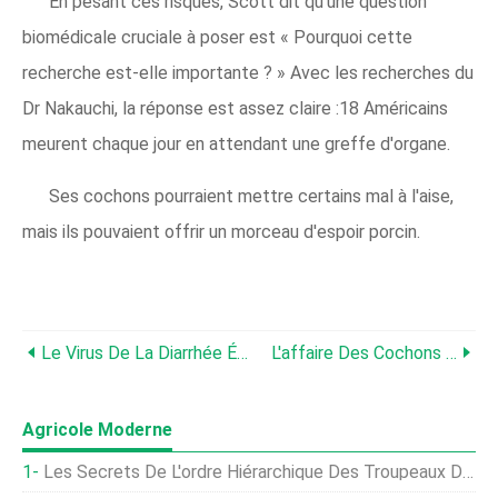
En pesant ces risques, Scott dit qu'une question
biomédicale cruciale à poser est « Pourquoi cette
recherche est-elle importante ? » Avec les recherches du
Dr Nakauchi, la réponse est assez claire :18 Américains
meurent chaque jour en attendant une greffe d'organe.
Ses cochons pourraient mettre certains mal à l'aise,
mais ils pouvaient offrir un morceau d'espoir porcin.
Le Virus De La Diarrhée Épidémique Porcine Est Méchant » Et Cela Pourrait Empirer
L'affaire Des Cochons Ivres
Agricole Moderne
Les Secrets De L'ordre Hiérarchique Des Troupeaux De Poulets