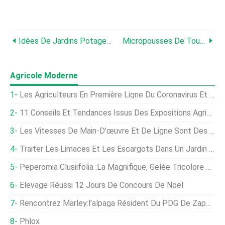
Idées De Jardins Potagers D'intérieur :11 Légumes Et Fruits Faciles Pour Vous Aider À Démarrer
Micropousses De Tournesol Comestibles
Agricole Moderne
Les Agriculteurs En Première Ligne Du Coronavirus Et Des Incendies De Forêt
11 Conseils Et Tendances Issus Des Expositions Agricoles Et Des Journées Champêtres
Les Vitesses De Main-D'œuvre Et De Ligne Sont Des Priorités Pour Les Producteurs De Porc
Traiter Les Limaces Et Les Escargots Dans Un Jardin Biologique
Peperomia Clusiifolia :la Magnifique, Gelée Tricolore Peperomia
Élevage Réussi 12 Jours De Concours De Noël
Rencontrez Marley:l'alpaga Résident Du PDG De Zappos
Phlox