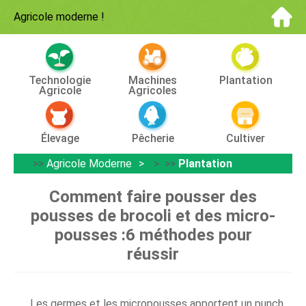
Agricole moderne
!
Technologie
Machines
Plantation
Agricole
Agricoles
Élevage
Pêcherie
Cultiver
>>
Agricole Moderne
> >>
Plantation
Comment faire pousser des
pousses de brocoli et des micro-
pousses :6 méthodes pour
réussir
Les germes et les micropousses apportent un punch