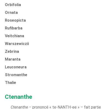
Orbifolia
Ornata
Roseopicta
Rufibarba
Veitchiana
Warszewiczii
Zebrina
Maranta
Leuconeura
Stromanthe
Thalie
Ctenanthe
Ctenanthe
– prononcé « te-NANTH-ee » – fait partie