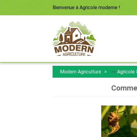
Bienvenue à
Agricole moderne
!
Modern Agriculture
>>
Agricole
Comment